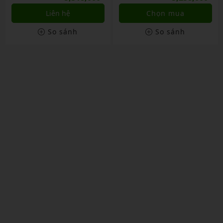
ên hệ
Chọn mua
Chọn
o sánh
So sánh
So 