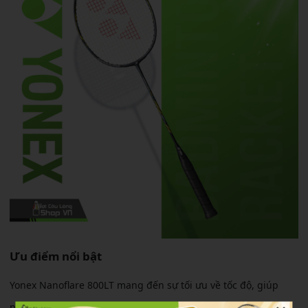
Ưu điểm nổi bật
Yonex Nanoflare 800LT mang đến sự tối ưu về tốc độ, giúp
người chơi kiểm soát thế trận hiệu quả hơn.