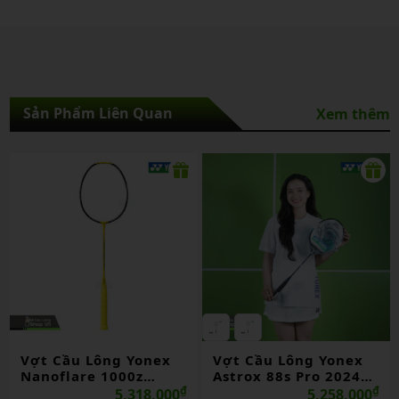
Sản Phẩm Liên Quan
Xem thêm
ông Yonex
Vợt Cầu Lông Yonex
Vợt Cầu Lô
 1000z
Astrox 88s Pro 2024
Duora Z Str
ng
₫
Chính Hãng
₫
Hãng
5,318,000
5,258,000