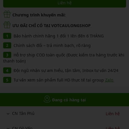
Liên hệ
Chương trình khuyến mãi:
ƯU ĐÃI CHỈ CÓ TẠI VOTCAULONGSHOP
Bảo hành chính hãng 1 đổi 1 lên đến 6 THÁNG
Chính sách đổi – trả minh bạch, rõ ràng
Hỗ trợ ship COD toàn quốc (Được kiểm tra hàng trước khi
thanh toán)
Đội ngũ nhân sự am hiểu, tận tâm, Inbox tư vấn 24/24
Tư vấn xem sản phẩm full HD thực tế tại group
Zalo
Đang có hàng tại
CN Tân Phú
Liên hệ
CN Gò Vấp
Liên hệ