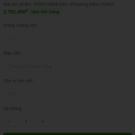
Mã sản phẩm:
SP000749
Đã bán:
0
Thương hiệu:
YONEX
₫
3,705,000
Tạm hết hàng
Trọng lượng vợt:
5U
Màu Sắc:
Đen phối xanh băng
Chu vi cán vợt:
G5
Số lượng: