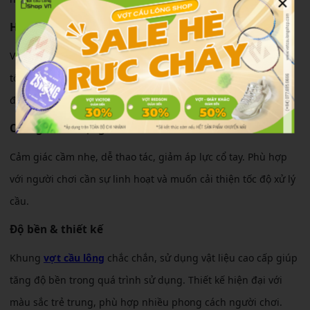
×
Hiệu suất thi đấu
Vợt cho tốc độ vung cực nhanh nhờ trọng lượng nhẹ, hỗ trợ
tốt các pha phản tạt, điều cầu và phòng thủ. Dù nhẹ, vợt vẫn
đảm bảo lực đánh ổn định khi cần tấn công.
Cảm giác sử dụng
Cảm giác cầm nhẹ, dễ thao tác, giảm áp lực cổ tay. Phù hợp
với người chơi cần sự linh hoạt và muốn cải thiện tốc độ xử lý
cầu.
Độ bền & thiết kế
Khung
vợt cầu lông
chắc chắn, sử dụng vật liệu cao cấp giúp
tăng độ bền trong quá trình sử dụng. Thiết kế hiện đại với
màu sắc trẻ trung, phù hợp nhiều phong cách người chơi.