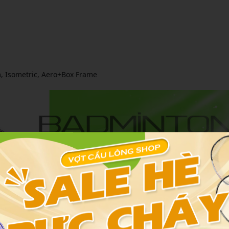
, Isometric, Aero+Box Frame