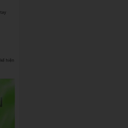
tay
 kế hiện