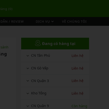
Hàng (
0
)
DẪN / REVIEW
DỊCH VỤ
VỀ CHÚNG TÔI
DỊCH VỤ ĐAN VỢT CẦU LÔNG
TÚI/BALO CẦU LÔNG
OP
DỊCH VỤ THU MUA VỢT CŨ
Đang có hàng tại
ex
Túi Cầu Lông Lining
 sánh
ing
Túi Cầu Lông Yonex
ãng
CN Tân Phú
Liên hệ
mpoo
Túi Cầu Lông Victor
tor
Túi Cầu Lông Mizuno
CN Gò Vấp
Liên hệ
Túi Cầu Lông Apavi
Xem thêm
CN Quận 3
Liên hệ
EBALL
MÁY ĐAN
Phụ Kiện Máy Đan
Kho Tổng
Liên hệ
CN Quận 9
Còn hàng