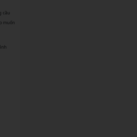
g cầu
rào muốn
tình