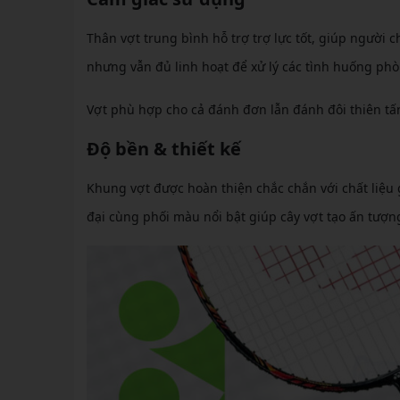
Thân vợt trung bình hỗ trợ trợ lực tốt, giúp người 
nhưng vẫn đủ linh hoạt để xử lý các tình huống phò
Vợt phù hợp cho cả đánh đơn lẫn đánh đôi thiên tấ
Độ bền & thiết kế
Khung vợt được hoàn thiện chắc chắn với chất liệu 
đại cùng phối màu nổi bật giúp cây vợt tạo ấn tượn