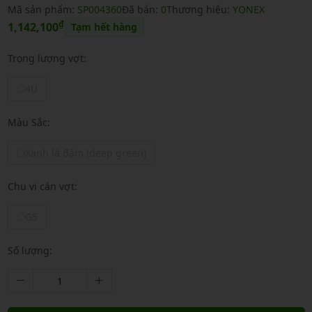
Mã sản phẩm:
SP004360
Đã bán:
0
Thương hiệu:
YONEX
₫
1,142,100
Tạm hết hàng
Trọng lượng vợt:
4U
Màu Sắc:
Xanh lá đậm (deep green)
Chu vi cán vợt:
G5
Số lượng: