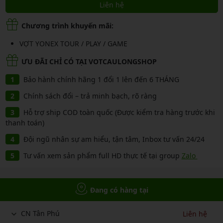
Liên hệ
Chương trình khuyến mãi:
VỢT YONEX TOUR / PLAY / GAME
ƯU ĐÃI CHỈ CÓ TẠI VOTCAULONGSHOP
Bảo hành chính hãng 1 đổi 1 lên đến 6 THÁNG
Chính sách đổi – trả minh bạch, rõ ràng
Hỗ trợ ship COD toàn quốc (Được kiểm tra hàng trước khi
thanh toán)
Đội ngũ nhân sự am hiểu, tận tâm, Inbox tư vấn 24/24
Tư vấn xem sản phẩm full HD thực tế tại group
Zalo
Đang có hàng tại
CN Tân Phú
Liên hệ