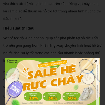
yêu thích tốc độ và sự linh hoạt trên sân. Dòng vợt này mang
lại cảm giác dễ thuần và hỗ trợ tốt trong nhiều tình huống thi
đấu thực tế.
Hiệu suất thi đấu
Vợt có tốc độ vung nhanh, giúp các pha phản tạt và điều cầu
trở nên gọn gàng hơn. Khả năng xoay chuyển linh hoạt hỗ trợ
người chơi xử lý tốt trong các pha cầu nhanh hoặc phòng thủ
×
liên tục.
Nhờ thiết kế hơi nhẹ đầu, người chơi có thể dễ dàng tạo ra
các cú drive và chụp cầu chính xác mà không mất quá nhiều
sức.
Cảm giác sử dụng