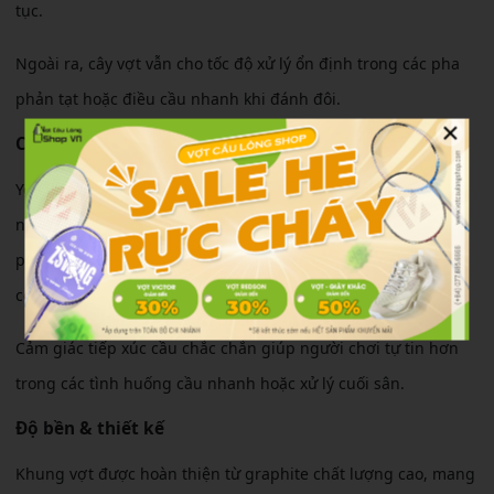
tục.
Ngoài ra, cây vợt vẫn cho tốc độ xử lý ổn định trong các pha
phản tạt hoặc điều cầu nhanh khi đánh đôi.
×
Cảm giác sử dụng
Yonex Astrox 88d Play chính hãng mang lại cảm giác đầm tay
nhưng không quá khó kiểm soát. Thân vợt có độ đàn hồi vừa
phải giúp người chơi tiết kiệm sức khi thực hiện các pha tấn
công liên tiếp.
Cảm giác tiếp xúc cầu chắc chắn giúp người chơi tự tin hơn
trong các tình huống cầu nhanh hoặc xử lý cuối sân.
Độ bền & thiết kế
Khung vợt được hoàn thiện từ graphite chất lượng cao, mang