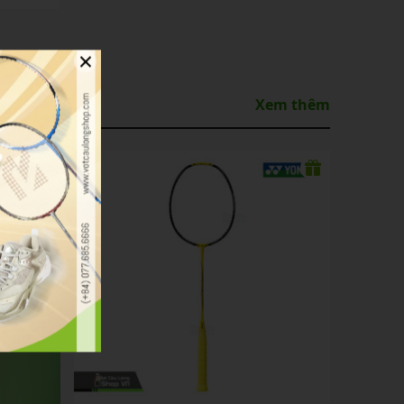
×
Xem thêm