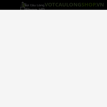
VOTCAULONG
SHOP
.VN
CHÍNH SÁCH MUA HÀNG
THÔNG T
Chính Sách Bảo Mật
Về chúng 
Chính Sách Giao Hàng
Thông tin
Chính Sách Thanh Toán
Câu hỏi 
Chính Sách Bán Hàng
DANH SÁCH NGÂN HÀNG
PHƯƠNG