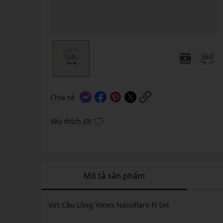
GIÀY 
Vớ Cầu Lông
Vợt Pickleball Kamito
VỢT 
GIÀY 
Vợt Pickleball Dưới 1tr
VỢT 
Xem thêm
GIÀY 
VỢT 
GIÀY 
VỢT 
VỢT 
Chia sẻ
VỢT 
Yêu thích (0)
VỢT 
Mô tả sản phẩm
Vợt Cầu Lông Yonex Nanoflare Fl Set