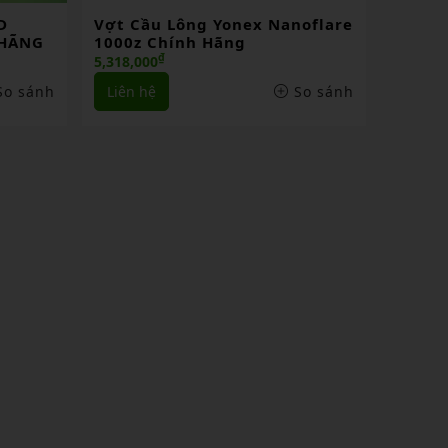
D
Vợt Cầu Lông Yonex Nanoflare
Vợt Cầ
 HÃNG
1000z Chính Hãng
880 Sh
₫
5,318,000
6,500,0
o sánh
Liên hệ
So sánh
Chọn