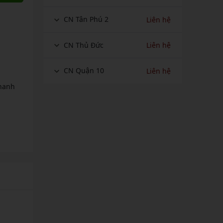
CN Tân Phú 2
Liên hệ
CN Thủ Đức
Liên hệ
CN Quận 10
Liên hệ
thanh