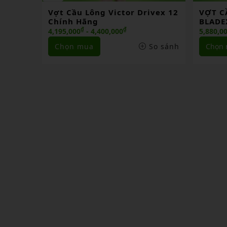
Vợt Cầu Lông Victor Drivex 12
VỢT C
Chính Hãng
BLADE
HÃNG
₫
₫
4,195,000
- 4,400,000
5,880,0
Chọn mua
So sánh
Chọn