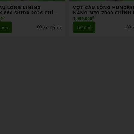
ẦU LÔNG LINING
VỢT CẦU LÔNG HUNDRE
X 880 SHIDA 2026 CHÍNH
NANO NEO 7000 CHÍNH
₫
₫
00
1,499,000
 mua
So sánh
Liên hệ
S