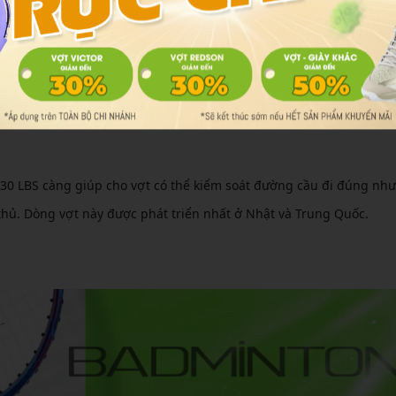
chính xác hơn. Bên cạnh việc gia tăng thời gian tiếp xúc thì chính
 cho các bạn trẻ mới tập chơi. Các bạn có lực tay không nhiều, đặ
màu đỏ xen kẽ nhau tạo nên bức tranh tuyệt đẹp, một cảm giác huy
 30 LBS càng giúp cho vợt có thể kiểm soát đường cầu đi đúng nh
hủ. Dòng vợt này được phát triển nhất ở Nhật và Trung Quốc.