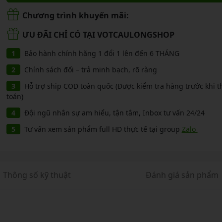
CẦU LÔNG KUMPOO
CẦU LÔNG REDSON
Chương trình khuyến mãi:
CẦU LÔNG KAWASAKI
CẦU LÔNG 3RD
ƯU ĐÃI CHỈ CÓ TẠI VOTCAULONGSHOP
CẦU LÔNG FELET
CẦU LÔNG APAVI
Bảo hành chính hãng 1 đổi 1 lên đến 6 THÁNG
CẦU LÔNG APAVI
Chính sách đổi – trả minh bạch, rõ ràng
CẦU LÔNG DAS X
Hỗ trợ ship COD toàn quốc (Được kiểm tra hàng trước khi 
CẦU LÔNG FLEET
toán)
CẦU LÔNG FLEX POWER
Đội ngũ nhân sự am hiểu, tận tâm, Inbox tư vấn 24/24
Tư vấn xem sản phẩm full HD thực tế tại group
Zalo
CẦU LÔNG FORZA
Thông số kỹ thuật
Đánh giá sản phẩm