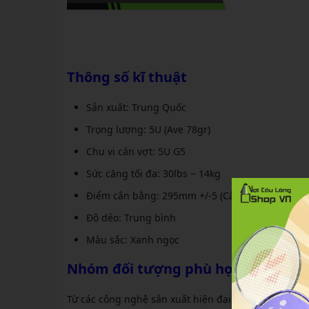
Thông số kĩ thuật
Sản xuất: Trung Quốc
Trọng lượng: 5U (Ave 78gr)
Chu vi cán vợt: 5U G5
Sức căng tối đa: 30lbs ~ 14kg
Điểm cân bằng: 295mm +/-5 (Cân bằng)
Độ dẻo: Trung bình
Màu sắc: Xanh ngọc
Nhóm đối tượng phù hợp với
vợt c
Từ các công nghệ sản xuất hiện đại, tiên tiến hóa có