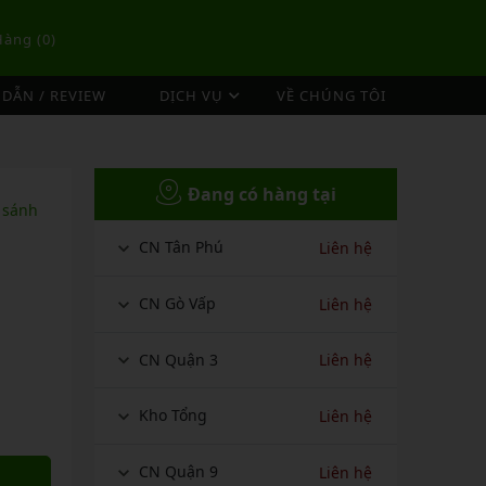
Hàng (
0
)
DẪN / REVIEW
DỊCH VỤ
VỀ CHÚNG TÔI
DỊCH VỤ ĐAN VỢT CẦU LÔNG
TÚI/BALO CẦU LÔNG
OP
DỊCH VỤ THU MUA VỢT CŨ
Đang có hàng tại
ex
Túi Cầu Lông Lining
 sánh
ing
Túi Cầu Lông Yonex
CN Tân Phú
Liên hệ
mpoo
Túi Cầu Lông Victor
tor
Túi Cầu Lông Mizuno
CN Gò Vấp
Liên hệ
Túi Cầu Lông Apavi
Xem thêm
CN Quận 3
Liên hệ
EBALL
MÁY ĐAN
Phụ Kiện Máy Đan
Kho Tổng
Liên hệ
CN Quận 9
Liên hệ