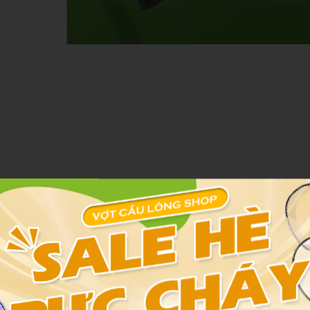
ầu lông Yonex Nanoray 70 Light xanh
 thể làm tăng khả năng tiếp xúc của mặt vợt với cầu ở thời gian dà