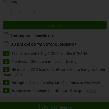
Số lượng:
Liên hệ
Chương trình khuyến mãi:
ƯU ĐÃI CHỈ CÓ TẠI VOTCAULONGSHOP
Bảo hành chính hãng 1 đổi 1 lên đến 6 THÁNG
Chính sách đổi – trả minh bạch, rõ ràng
Hỗ trợ ship COD toàn quốc (Được kiểm tra hàng trước khi
thanh toán)
Đội ngũ nhân sự am hiểu, tận tâm, Inbox tư vấn 24/24
Tư vấn xem sản phẩm full HD thực tế tại group
Zalo
Đang có hàng tại