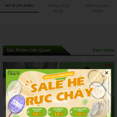
Mô tả sản phẩm
Thông số kỹ
Đánh giá sản
thuật
phẩm
Sản Phẩm Liên Quan
Xem thêm
×