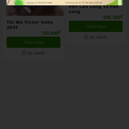
Vợt Cầu Lông Vs Pan
Long
₫
990,000
Túi Mù Victor Uaka
Chọn mua
2035
₫
150,000
So sánh
Chọn mua
So sánh