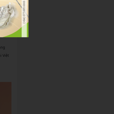
giày
 mỏi
p bạn
ang
 Việt