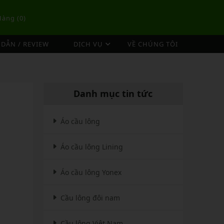
Hàng (
0
)
DẪN / REVIEW
DỊCH VỤ
VỀ CHÚNG TÔI
DỊCH VỤ ĐAN VỢT CẦU LÔNG
TÚI/BALO CẦU LÔNG
OP
DỊCH VỤ THU MUA VỢT CŨ
ex
Túi Cầu Lông Lining
Danh mục tin tức
ing
Túi Cầu Lông Yonex
mpoo
Túi Cầu Lông Victor
Áo cầu lông
tor
Túi Cầu Lông Mizuno
Áo cầu lông Lining
Túi Cầu Lông Apavi
Xem thêm
EBALL
MÁY ĐAN
Áo cầu lông Yonex
Phụ Kiện Máy Đan
Cầu lông đôi nam
Cầu lông Việt Nam