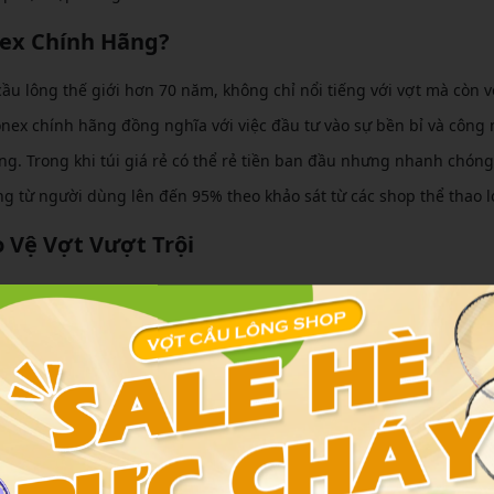
nex Chính Hãng?
u lông thế giới hơn 70 năm, không chỉ nổi tiếng với vợt mà còn v
onex chính hãng đồng nghĩa với việc đầu tư vào sự bền bỉ và công
ờng. Trong khi túi giá rẻ có thể rẻ tiền ban đầu nhưng nhanh chón
lòng từ người dùng lên đến 95% theo khảo sát từ các shop thể thao l
 Vệ Vợt Vượt Trội
hợp PU chống thấm nước, chịu lực lên đến 50kg mà không biến dạng
găn ngừa dây vợt bị giãn do nhiệt độ thay đổi đột ngột – một vấn 
ng sốc từ foam mật độ cao hấp thụ va đập, bảo vệ khung vợt khỏi t
 ro hư hỏng, theo nghiên cứu từ Hiệp hội Cầu lông Quốc tế.
gười Chơi Cầu Lông