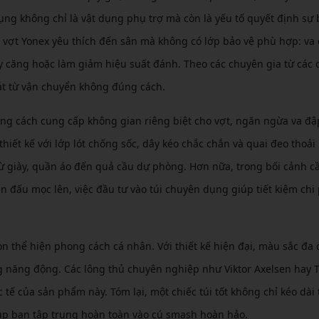
ụng không chỉ là vật dụng phụ trợ mà còn là yếu tố quyết định sự
 vợt Yonex yêu thích đến sân mà không có lớp bảo vệ phù hợp: va
y căng hoặc làm giảm hiệu suất đánh. Theo các chuyên gia từ các 
át từ vận chuyển không đúng cách.
ằng cách cung cấp không gian riêng biệt cho vợt, ngăn ngừa va đậ
hiết kế với lớp lót chống sốc, dây kéo chắc chắn và quai đeo thoải
ừ giày, quần áo đến quả cầu dự phòng. Hơn nữa, trong bối cảnh c
 đấu mọc lên, việc đầu tư vào túi chuyên dụng giúp tiết kiệm chi 
òn thể hiện phong cách cá nhân. Với thiết kế hiện đại, màu sắc đa
g năng động. Các lông thủ chuyên nghiệp như Viktor Axelsen hay T
c tế của sản phẩm này. Tóm lại, một chiếc túi tốt không chỉ kéo dài 
úp bạn tập trung hoàn toàn vào cú smash hoàn hảo.