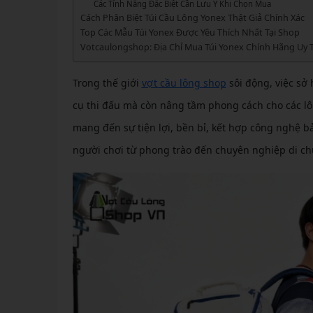
GIÀY 
Các Tính Năng Đặc Biệt Cần Lưu Ý Khi Chọn Mua
Vớ Cầu Lông
Vợt Pickleball Kamito
VỢT 
Cách Phân Biệt Túi Cầu Lông Yonex Thật Giả Chính Xác
GIÀY 
Vợt Pickleball Dưới 1tr
Top Các Mẫu Túi Yonex Được Yêu Thích Nhất Tại Shop
VỢT 
Votcaulongshop: Địa Chỉ Mua Túi Yonex Chính Hãng Uy T
Xem thêm
GIÀY 
VỢT 
GIÀY 
Trong thế giới
vợt cầu lông shop
sôi động, việc sở
VỢT 
cụ thi đấu mà còn nâng tầm phong cách cho các lô
mang đến sự tiện lợi, bền bỉ, kết hợp công nghệ bảo
VỢT 
người chơi từ phong trào đến chuyên nghiệp di ch
VỢT 
VỢT 