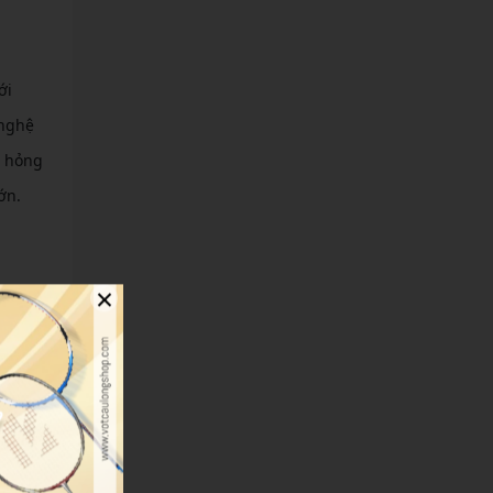
ới
 nghệ
g hỏng
ớn.
×
. Công
đề phổ
rầy