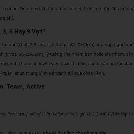
á nhân. Dưới đây là hướng dẫn chi tiết, từ kích thước đến tính n
ng phí.
 3, 6 Hay 9 Vợt?
ợi. Túi nhỏ (chứa 2-3 vợt, kích thước 50x20x30cm) phù hợp người mớ
nh (6 vợt, 60x25x35cm) lý tưởng cho nhóm bạn hoặc tập nhóm, câ
40cm) dành cho huấn luyện viên hoặc thi đấu, chứa toàn bộ đội nhó
/tuần, chọn trung bình để tránh túi quá cồng kềnh.
, Team, Active
 Pro Series, với vật liệu carbon fiber, giá từ 2-3 triệu VND, tập t
VND, như Team 42326, nhẹ và đa năng cho phong trào.