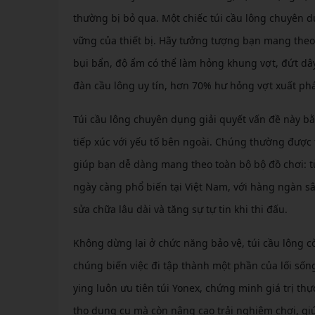
thường bị bỏ qua. Một chiếc túi cầu lông chuyên d
vững của thiết bị. Hãy tưởng tượng bạn mang theo
bụi bẩn, độ ẩm có thể làm hỏng khung vợt, đứt dâ
đàn cầu lông uy tín, hơn 70% hư hỏng vợt xuất ph
Túi cầu lông chuyên dụng giải quyết vấn đề này b
tiếp xúc với yếu tố bên ngoài. Chúng thường được t
giúp bạn dễ dàng mang theo toàn bộ bộ đồ chơi: t
ngày càng phổ biến tại Việt Nam, với hàng ngàn sân
sửa chữa lâu dài và tăng sự tự tin khi thi đấu.
Không dừng lại ở chức năng bảo vệ, túi cầu lông c
chúng biến việc đi tập thành một phần của lối sốn
ying luôn ưu tiên túi Yonex, chứng minh giá trị thự
thọ dụng cụ mà còn nâng cao trải nghiệm chơi, gi