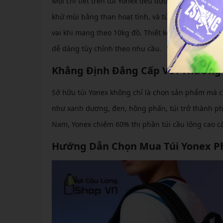
Mọi chi tiết trên túi Yonex đều được tối ưu cho lôn
khử mùi bằng than hoạt tính, và túi phụ cho điện 
vai khi mang theo 10kg đồ. Thiết kế modul có thể 
dễ dàng tùy chỉnh theo nhu cầu.
Khẳng Định Đẳng Cấp Với Thương 
Sở hữu túi Yonex không chỉ là chọn sản phẩm mà cò
như xanh dương, đen, hồng phấn, túi trở thành ph
Nam, Yonex chiếm 60% thị phần túi cầu lông cao cấp
Hướng Dẫn Chọn Mua Túi Yonex P