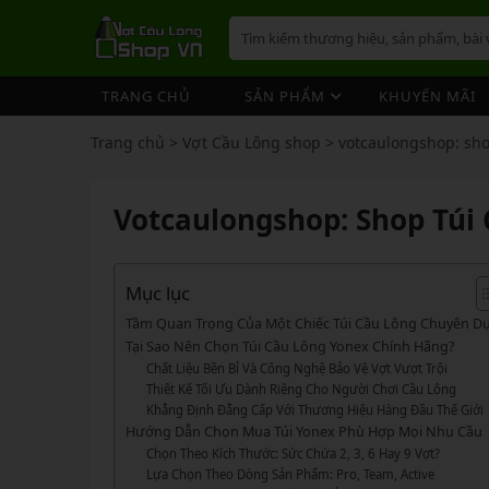
TRANG CHỦ
SẢN PHẨM
KHUYẾN MÃI
VỢT CẦU LÔNG
GIÀY 
ÁO CẦ
QUẦN 
TÚI/B
CƯỚC 
PHỤ K
NÓN
Trang chủ
>
Vợt Cầu Lông shop
>
votcaulongshop: sho
VỢT 
VỢT CẦU LÔNG
GIÀY CẦU LÔNG
GIÀY CẦU LÔNG
GIÀY 
ÁO CẦ
QUẦN 
TÚI/B
CUỐN 
TÚI/B
VỢT 
Vợt Cầu Lông Yonex
Giày Cầu Lông Yonex
Votcaulongshop: Shop Túi
ÁO CẦU LÔNG
GIÀY 
ÁO CẦ
QUẦN 
TÚI/B
ỐNG C
BÓNG 
Vợt Cầu Lông Victor
Giày Cầu Lông Mizuno
VỢT 
QUẦN CẦU LÔNG
GIÀY 
ÁO CẦ
QUẦN 
TÚI/B
VỚ CẦ
Vợt Cầu Lông Lining
Giày Cầu Lông Lining
VỢT 
Vợt Cầu Lông Mizuno
Giày Cầu Lông Victor
Mục lục
TÚI / BALO CẦU LÔNG
GIÀY 
ÁO CẦ
QUẦN
TÚI/B
Vợt Cầu Lông Hundred
Giày Cầu Lông Hundred
Tầm Quan Trọng Của Một Chiếc Túi Cầu Lông Chuyên D
VỢT 
PHỤ KIỆN CẦU LÔNG
GIÀY 
TÚI/B
Tại Sao Nên Chọn Túi Cầu Lông Yonex Chính Hãng?
Xem thêm
Xem thêm
Chất Liệu Bền Bỉ Và Công Nghệ Bảo Vệ Vợt Vượt Trội
MÁY ĐAN
GIÀY 
TÚI/B
PHỤ KIỆN CẦU LÔNG
VỢT PICKLEBALL
VỢT 
Thiết Kế Tối Ưu Dành Riêng Cho Người Chơi Cầu Lông
VỢT PICKLEBALL
GIÀY 
Khẳng Định Đẳng Cấp Với Thương Hiệu Hàng Đầu Thế Giới
Cước Cầu Lông
Vợt Pickleball Joola
VỢT 
Hướng Dẫn Chọn Mua Túi Yonex Phù Hợp Mọi Nhu Cầu
Ống Cầu Lông
Vợt Pickleball Sypik
PHỤ KIỆN PICKLE BALL
GIÀY 
Chọn Theo Kích Thước: Sức Chứa 2, 3, 6 Hay 9 Vợt?
VỢT 
Cuốn Cán Cầu Lông
Vợt Pickleball Lining
Lựa Chọn Theo Dòng Sản Phẩm: Pro, Team, Active