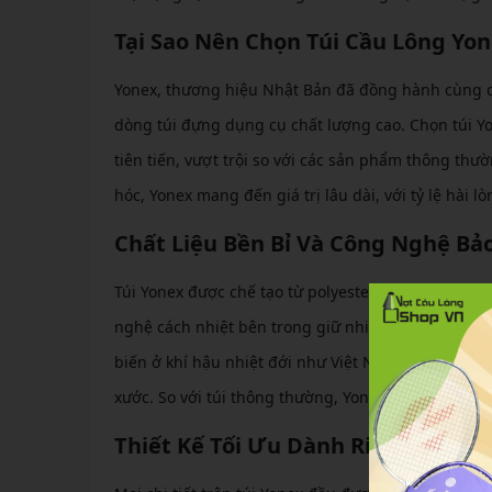
Tại Sao Nên Chọn Túi Cầu Lông Yo
Yonex, thương hiệu Nhật Bản đã đồng hành cùng cầ
dòng túi đựng dụng cụ chất lượng cao. Chọn túi Y
tiên tiến, vượt trội so với các sản phẩm thông thư
hóc, Yonex mang đến giá trị lâu dài, với tỷ lệ hài 
Chất Liệu Bền Bỉ Và Công Nghệ Bảo
Túi Yonex được chế tạo từ polyester cao cấp kết 
nghệ cách nhiệt bên trong giữ nhiệt độ ổn định, n
biến ở khí hậu nhiệt đới như Việt Nam. Lớp lót chố
xước. So với túi thông thường, Yonex giảm 80% rủi
Thiết Kế Tối Ưu Dành Riêng Cho N