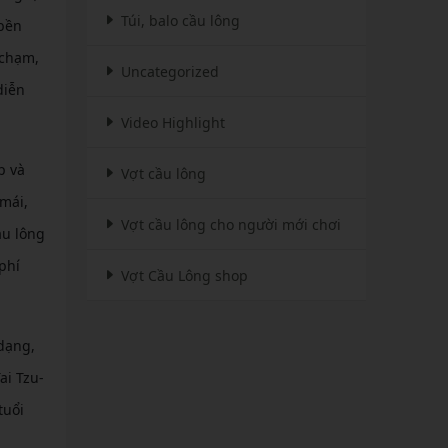
Túi, balo cầu lông
 bền
 chạm,
Uncategorized
diễn
Video Highlight
p và
Vợt cầu lông
 mái,
Vợt cầu lông cho người mới chơi
ầu lông
phí
Vợt Cầu Lông shop
 dạng,
ai Tzu-
tuổi