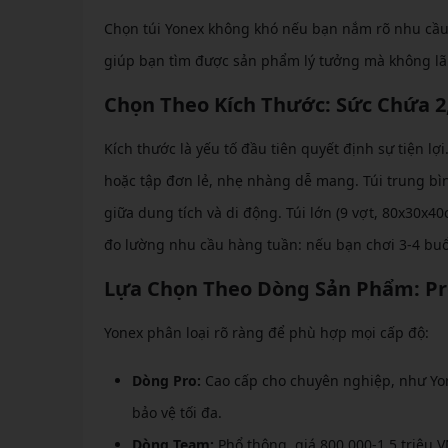
Chọn túi Yonex không khó nếu bạn nắm rõ nhu cầu c
giúp bạn tìm được sản phẩm lý tưởng mà không lã
Chọn Theo Kích Thước: Sức Chứa 2,
Kích thước là yếu tố đầu tiên quyết định sự tiện l
hoặc tập đơn lẻ, nhẹ nhàng dễ mang. Túi trung bì
giữa dung tích và di động. Túi lớn (9 vợt, 80x30x
đo lường nhu cầu hàng tuần: nếu bạn chơi 3-4 buổi
Lựa Chọn Theo Dòng Sản Phẩm: Pro
Yonex phân loại rõ ràng để phù hợp mọi cấp độ:
Dòng Pro:
Cao cấp cho chuyên nghiệp, như Yonex
bảo vệ tối đa.
Dòng Team:
Phổ thông, giá 800.000-1.5 triệu 