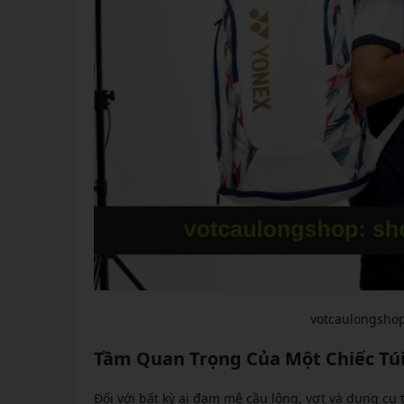
votcaulongshop
Tầm Quan Trọng Của Một Chiếc Tú
Đối với bất kỳ ai đam mê cầu lông, vợt và dụng cụ 