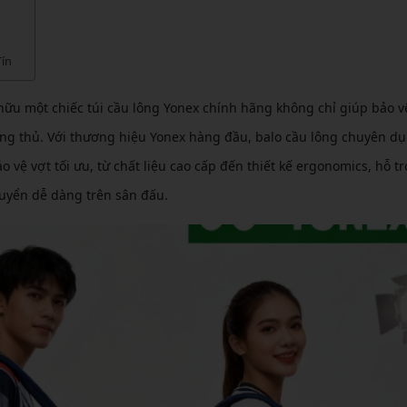
CẦU LÔNG KUMPOO
CẦU LÔNG REDSON
CẦU LÔNG KAWASAKI
CẦU LÔNG 3RD
ín
CẦU LÔNG FELET
CẦU LÔNG APAVI
CẦU LÔNG APAVI
 hữu một chiếc túi cầu lông Yonex chính hãng không chỉ giúp bảo 
CẦU LÔNG DAS X
ng thủ. Với thương hiệu Yonex hàng đầu, balo cầu lông chuyên d
 vệ vợt tối ưu, từ chất liệu cao cấp đến thiết kế ergonomics, hỗ tr
CẦU LÔNG FLEET
uyển dễ dàng trên sân đấu.
CẦU LÔNG FLEX POWER
CẦU LÔNG FORZA