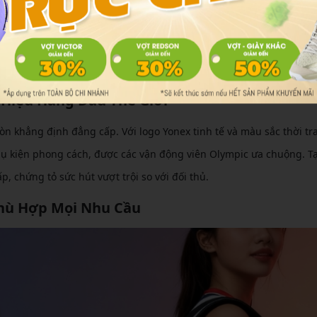
g thủ: ngăn riêng cho 2-9 vợt với chiều dài tiêu chuẩn 70cm, ngăn 
thoại, ví tiền. Quai đeo ergonomics phân bổ trọng lượng đều, giảm
tháo lắp, phù hợp từ tập luyện hàng ngày đến thi đấu quốc tế, giú
Hiệu Hàng Đầu Thế Giới
n khẳng định đẳng cấp. Với logo Yonex tinh tế và màu sắc thời tr
ụ kiện phong cách, được các vận động viên Olympic ưa chuộng. Tại
, chứng tỏ sức hút vượt trội so với đối thủ.
hù Hợp Mọi Nhu Cầu