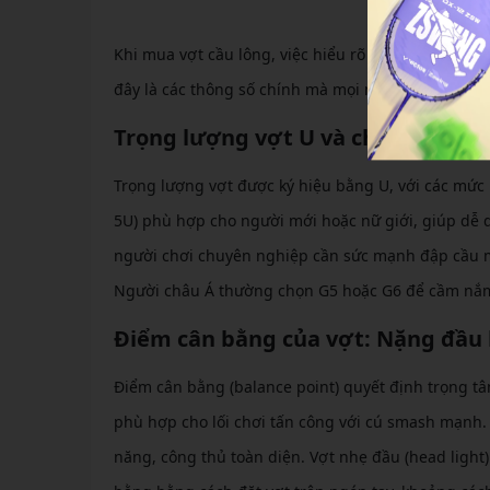
Các Thông Số V
Khi mua vợt cầu lông, việc hiểu rõ các thông số k
đây là các thông số chính mà mọi người chơi nên 
Trọng lượng vợt U và chu vi cán vợ
Trọng lượng vợt được ký hiệu bằng U, với các mức n
5U) phù hợp cho người mới hoặc nữ giới, giúp dễ d
người chơi chuyên nghiệp cần sức mạnh đập cầu mạn
Người châu Á thường chọn G5 hoặc G6 để cầm nắm t
Điểm cân bằng của vợt: Nặng đầu
Điểm cân bằng (balance point) quyết định trọng tâ
phù hợp cho lối chơi tấn công với cú smash mạnh.
năng, công thủ toàn diện. Vợt nhẹ đầu (head ligh