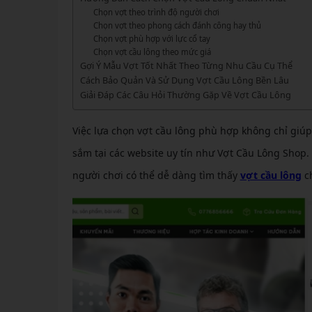
GIÀY 
Vớ Cầu Lông
Vợt Pickleball Kamito
Chọn vợt theo trình độ người chơi
VỢT 
GIÀY 
Chọn vợt theo phong cách đánh công hay thủ
Vợt Pickleball Dưới 1tr
Chọn vợt phù hợp với lực cổ tay
VỢT 
Xem thêm
GIÀY 
Chọn vợt cầu lông theo mức giá
Gợi Ý Mẫu Vợt Tốt Nhất Theo Từng Nhu Cầu Cụ Thể
VỢT 
GIÀY 
Cách Bảo Quản Và Sử Dụng Vợt Cầu Lông Bền Lâu
Giải Đáp Các Câu Hỏi Thường Gặp Về Vợt Cầu Lông
VỢT 
VỢT 
Việc lựa chọn vợt cầu lông phù hợp không chỉ giúp
sắm tại các website uy tín như Vợt Cầu Lông Shop.
VỢT 
người chơi có thể dễ dàng tìm thấy
vợt cầu lông
ch
VỢT 