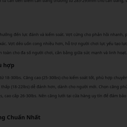
ch từ cán đến điểm cân bằng thường từ 285-295mm cho cân bằng, 
nh hưởng đến lực đánh và kiểm soát. Vợt cứng cho phản hồi nhanh, 
xác. Vợt dẻo uốn cong nhiều hơn, hỗ trợ người chơi lực yếu tạo lự
n toàn cho đa số người chơi, cân bằng giữa sức mạnh và linh hoạt.
ù hợp
 từ 18-30lbs. Căng cao (25-30lbs) cho kiểm soát tốt, phù hợp chuyê
g thấp (18-22lbs) dễ đánh hơn, dành cho người mới. Chọn căng ph
bs, cao cấp 26-30lbs. Nên căng lưới tại cửa hàng uy tín để đảm bảo
ng Chuẩn Nhất