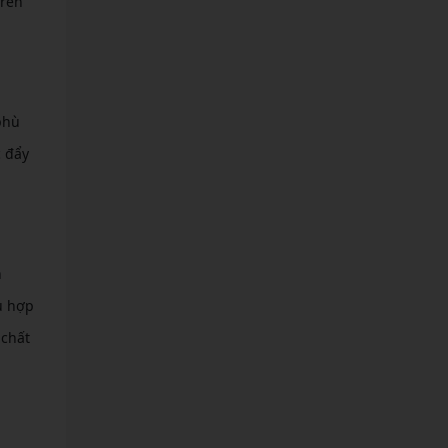
trên
phù
c đẩy
n
ù hợp
 chất