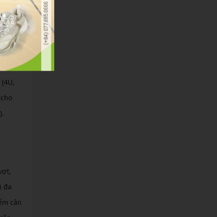
ưới
 (4U,
 cho
).
vợt,
i đa
iểm cân