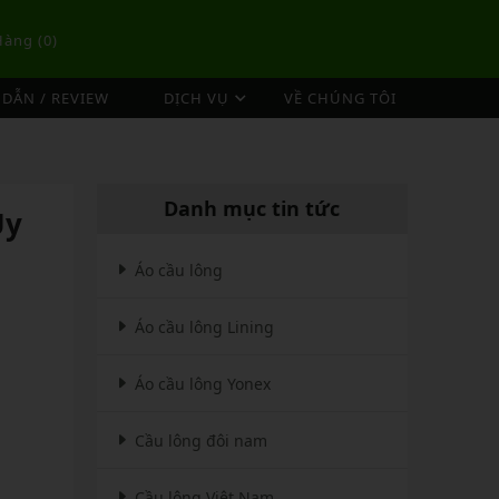
Hàng (
0
)
DẪN / REVIEW
DỊCH VỤ
VỀ CHÚNG TÔI
DỊCH VỤ ĐAN VỢT CẦU LÔNG
TÚI/BALO CẦU LÔNG
OP
DỊCH VỤ THU MUA VỢT CŨ
ex
Túi Cầu Lông Lining
Danh mục tin tức
Uy
ing
Túi Cầu Lông Yonex
mpoo
Túi Cầu Lông Victor
Áo cầu lông
tor
Túi Cầu Lông Mizuno
Áo cầu lông Lining
Túi Cầu Lông Apavi
Xem thêm
EBALL
MÁY ĐAN
Áo cầu lông Yonex
Phụ Kiện Máy Đan
Cầu lông đôi nam
Cầu lông Việt Nam