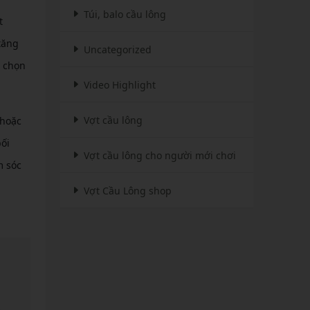
Túi, balo cầu lông
t
tăng
Uncategorized
c chọn
Video Highlight
Vợt cầu lông
 hoặc
bối
Vợt cầu lông cho người mới chơi
m sóc
Vợt Cầu Lông shop