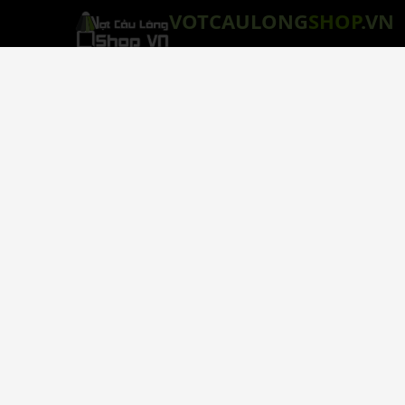
VOTCAULONG
SHOP
.VN
CHÍNH SÁCH MUA HÀNG
THÔNG T
Chính Sách Bảo Mật
Về chúng 
Chính Sách Giao Hàng
Thông tin
Chính Sách Thanh Toán
Câu hỏi 
Chính Sách Bán Hàng
DANH SÁCH NGÂN HÀNG
PHƯƠNG