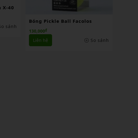
Bóng P
n X-40
₫
30,000
Bóng Pickle Ball Facolos
Liên h
o sánh
₫
130,000
Liên hệ
So sánh