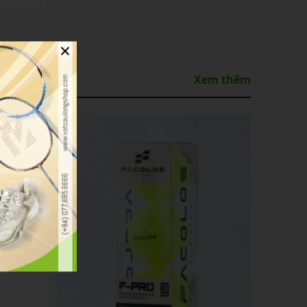
×
Xem thêm