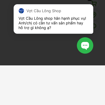
Vợt Cầu Lông Shop
Vợt Cầu Lông shop hân hạnh phục vụ! 
Anh/chị có cần tư vấn sản phẩm hay 
hỗ trợ gì không ạ?
OP
THÔNG TIN LIÊN HỆ