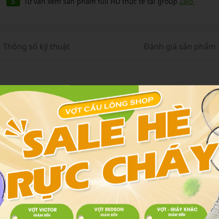
Tư vấn xem sản phẩm full HD thực tế tại group
Zalo
Thông số kỹ thuật
Đánh giá sản phẩm