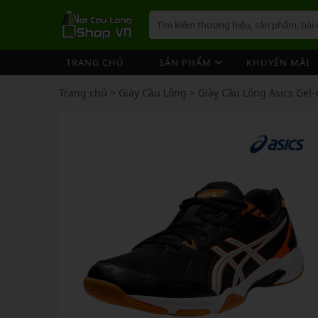
TRANG CHỦ
SẢN PHẨM
KHUYẾN MÃI
VỢT CẦU LÔNG
GIÀY 
ÁO CẦ
QUẦN 
TÚI/B
CƯỚC 
PHỤ K
NÓN
Trang chủ
>
Giày Cầu Lông
>
Giày Cầu Lông Asics Gel-
VỢT 
VỢT CẦU LÔNG
GIÀY CẦU LÔNG
GIÀY CẦU LÔNG
GIÀY 
ÁO CẦ
QUẦN 
TÚI/B
CUỐN 
TÚI/B
VỢT 
Vợt Cầu Lông Yonex
Giày Cầu Lông Yonex
ÁO CẦU LÔNG
GIÀY 
ÁO CẦ
QUẦN 
TÚI/B
ỐNG C
BÓNG 
Vợt Cầu Lông Victor
Giày Cầu Lông Mizuno
VỢT 
QUẦN CẦU LÔNG
GIÀY 
ÁO CẦ
QUẦN 
TÚI/B
VỚ CẦ
Vợt Cầu Lông Lining
Giày Cầu Lông Lining
VỢT 
Vợt Cầu Lông Mizuno
Giày Cầu Lông Victor
TÚI / BALO CẦU LÔNG
GIÀY 
ÁO CẦ
QUẦN
TÚI/B
Vợt Cầu Lông Hundred
Giày Cầu Lông Hundred
VỢT 
PHỤ KIỆN CẦU LÔNG
GIÀY 
TÚI/B
Xem thêm
Xem thêm
MÁY ĐAN
GIÀY 
TÚI/B
PHỤ KIỆN CẦU LÔNG
VỢT PICKLEBALL
VỢT 
VỢT PICKLEBALL
GIÀY 
Cước Cầu Lông
Vợt Pickleball Joola
VỢT 
Ống Cầu Lông
Vợt Pickleball Sypik
PHỤ KIỆN PICKLE BALL
GIÀY 
VỢT 
Cuốn Cán Cầu Lông
Vợt Pickleball Lining