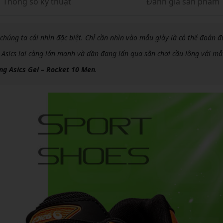
Thông số kỹ thuật
Đánh giá sản phẩm
húng ta cái nhìn đặc biệt. Chỉ cần nhìn vào mẫu giày là có thể đoán đ
 Asics lại càng lớn mạnh và dần đang lấn qua sân chơi cầu lông với mẫ
ông Asics Gel – Rocket 10 Men
.