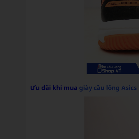
Ưu đãi khi mua
giày cầu lông Asics