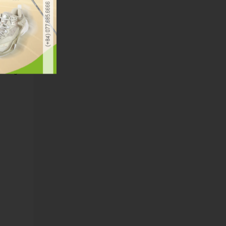
 cho đôi
 bật
n động