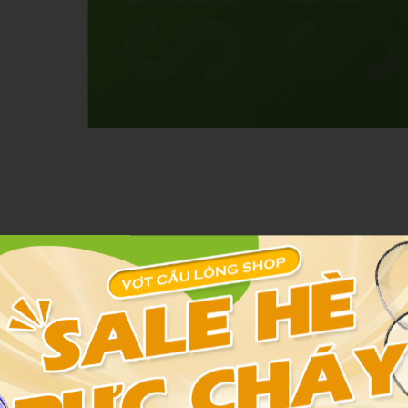
 – Rocket 10 Men
hoáng khí và đạt được hiệu quả cao nhất trong mọi chuyển động nh
hóa nhằm định hình form của đôi giày.