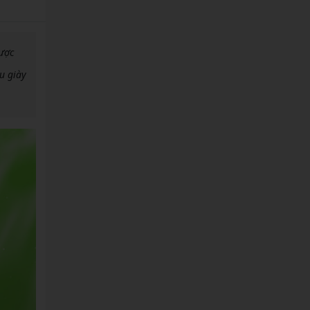
ược
u giày