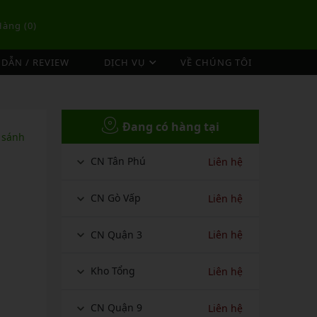
Hàng (
0
)
DẪN / REVIEW
DỊCH VỤ
VỀ CHÚNG TÔI
DỊCH VỤ ĐAN VỢT CẦU LÔNG
TÚI/BALO CẦU LÔNG
OP
DỊCH VỤ THU MUA VỢT CŨ
Đang có hàng tại
ex
Túi Cầu Lông Lining
 sánh
ing
Túi Cầu Lông Yonex
CN Tân Phú
Liên hệ
mpoo
Túi Cầu Lông Victor
tor
Túi Cầu Lông Mizuno
CN Gò Vấp
Liên hệ
Túi Cầu Lông Apavi
Xem thêm
CN Quận 3
Liên hệ
EBALL
MÁY ĐAN
Phụ Kiện Máy Đan
Kho Tổng
Liên hệ
CN Quận 9
Liên hệ