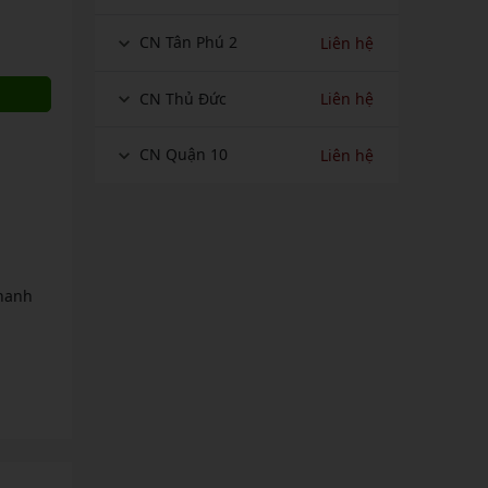
CN Tân Phú 2
Liên hệ
CN Thủ Đức
Liên hệ
CN Quận 10
Liên hệ
thanh