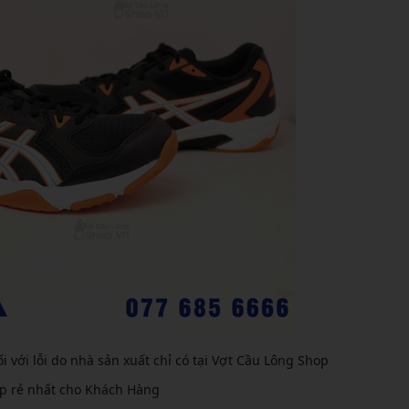
i với lỗi do nhà sản xuất chỉ có tại Vợt Cầu Lông Shop
hip rẻ nhất cho Khách Hàng