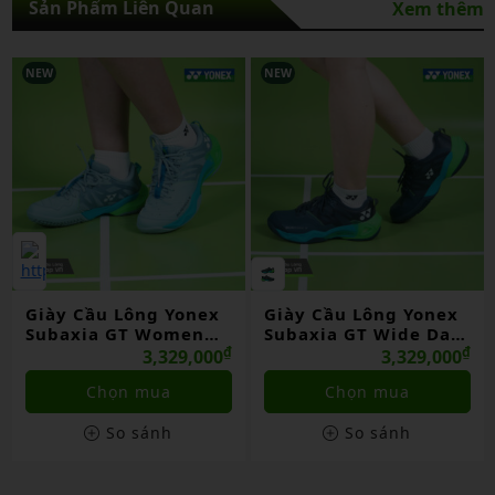
Sản Phẩm Liên Quan
Xem thêm
NEW
NEW
Giày Cầu Lông Yonex
Giày Cầu Lông Yonex
Subaxia GT Women
Subaxia GT Wide Dark
Grayish Green Chính
₫
Green Chính Hãng
₫
3,329,000
3,329,000
Hãng
Chọn mua
Chọn mua
So sánh
So sánh