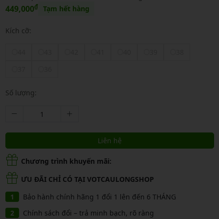
₫
449,000
Tạm hết hàng
Kích cỡ:
44
43
42
41
40
39
38
37
36
Số lượng:
Liên hệ
Chương trình khuyến mãi:
ƯU ĐÃI CHỈ CÓ TẠI VOTCAULONGSHOP
Bảo hành chính hãng 1 đổi 1 lên đến 6 THÁNG
Chính sách đổi – trả minh bạch, rõ ràng