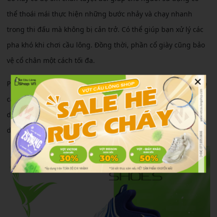
thể thoái mái thực hiện những bước nhảy và chạy nhanh
trong thi đấu mà không bị cản trở. Có thể giúp bạn xử lý các
pha khó khi chơi cầu lông. Đồng thời, phần cổ giày cũng bảo
vệ cổ chân một cách tối đa.
×
Phần đế giày Mira Lighting chắc chắn được làm từ cao su cao
cấp cùng với lớp đệm lót bên trong tạo nên cảm giác êm ái,
dễ chịu khi mang giày và bật nhảy. Bạn có thể thoái mái sử
dụng và rất yên tâm về sản phẩm.