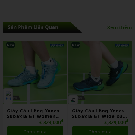
Sản Phẩm Liên Quan
Xem thêm
NEW
NEW
Giày Cầu Lông Yonex
Giày Cầu Lông Yonex
Subaxia GT Women
Subaxia GT Wide Dark
Grayish Green Chính
₫
Green Chính Hãng
₫
3,329,000
3,329,000
Hãng
Chọn mua
Chọn mua