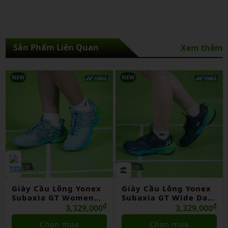
Sản Phẩm Liên Quan
Xem thêm
NEW
NEW
Giày Cầu Lông Yonex
Giày Cầu Lông Yonex
Subaxia GT Women
Subaxia GT Wide Dark
Grayish Green Chính
₫
Green Chính Hãng
₫
3,329,000
3,329,000
Hãng
Chọn mua
Chọn mua