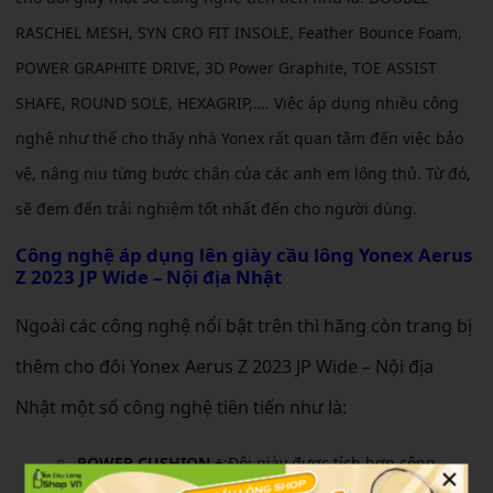
RASCHEL MESH, SYN CRO FIT INSOLE, Feather Bounce Foam,
POWER GRAPHITE DRIVE, 3D Power Graphite, TOE ASSIST
SHAFE, ROUND SOLE, HEXAGRIP,…. Việc áp dụng nhiều công
nghệ như thế cho thấy nhà Yonex rất quan tâm đến việc bảo
vệ, nâng niu từng bước chân của các anh em lông thủ. Từ đó,
sẽ đem đến trải nghiệm tốt nhất đến cho người dùng.
Công nghệ áp dụng lên
giày cầu lông Yonex Aerus
Z 2023 JP Wide – Nội địa Nhật
Ngoài các công nghệ nổi bật trên thì hãng còn trang bị
thêm cho đôi Yonex Aerus Z 2023 JP Wide – Nội địa
Nhật một số công nghệ tiên tiến như là:
POWER CUSHION +
:Đôi giày được tích hợp công
×