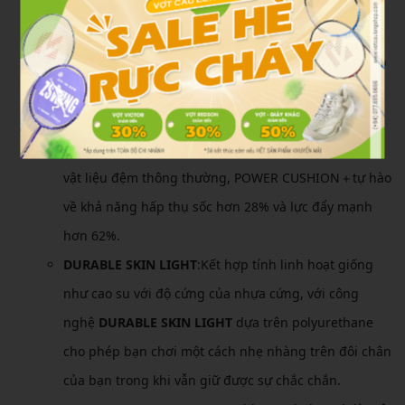
nghệPower Cushion+ bằng cách thêm một loại nhựa
đàn hồi đặc biệt vào POWER CUSHION, trong khi vẫn
duy trì các đặc tính nhẹ thông thường, khả năng hấp
thụ sốc cao được thực hiện. Các rãnh được thiết kế
theo mô hình mạng tinh thể, với khoảng cách và độ
sâu tối ưu, đạt được khả năng phục hồi hơn. So với
vật liệu đệm thông thường, POWER CUSHION＋tự hào
về khả năng hấp thụ sốc hơn 28% và lực đẩy mạnh
hơn 62%.
DURABLE SKIN LIGHT
:Kết hợp tính linh hoạt giống
như cao su với độ cứng của nhựa cứng, với công
nghệ
DURABLE SKIN LIGHT
dựa trên polyurethane
cho phép bạn chơi một cách nhẹ nhàng trên đôi chân
của bạn trong khi vẫn giữ được sự chắc chắn.