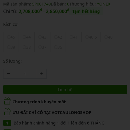
Mã sản phẩm:
SP001749
Đã bán:
0
Thương hiệu:
YONEX
₫
₫
Chỉ từ:
2,708,000
- 2,850,000
Tạm hết hàng
Kích cỡ:
45
44
43
42
41
40.5
40
39
38
37
36
Số lượng:
Liên hệ
Chương trình khuyến mãi:
ƯU ĐÃI CHỈ CÓ TẠI VOTCAULONGSHOP
Bảo hành chính hãng 1 đổi 1 lên đến 6 THÁNG