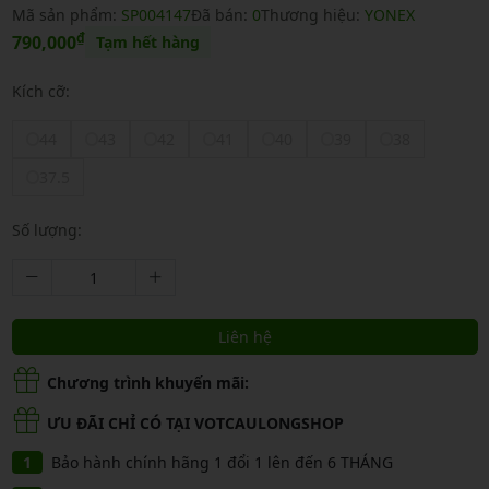
Mã sản phẩm:
SP004147
Đã bán:
0
Thương hiệu:
YONEX
₫
790,000
Tạm hết hàng
Kích cỡ:
44
43
42
41
40
39
38
37.5
Số lượng:
Liên hệ
Chương trình khuyến mãi:
ƯU ĐÃI CHỈ CÓ TẠI VOTCAULONGSHOP
Bảo hành chính hãng 1 đổi 1 lên đến 6 THÁNG