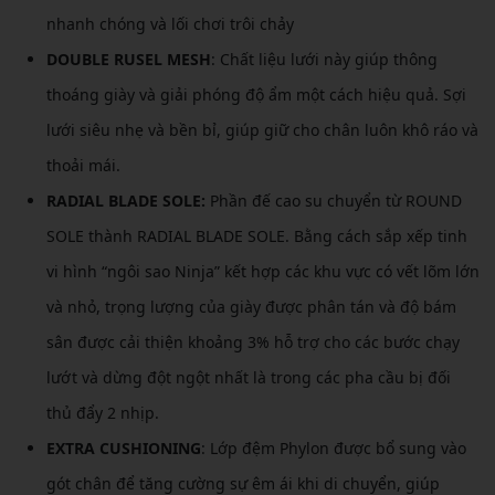
nhanh chóng và lối chơi trôi chảy
DOUBLE RUSEL MESH
: Chất liệu lưới này giúp thông
thoáng giày và giải phóng độ ẩm một cách hiệu quả. Sợi
lưới siêu nhẹ và bền bỉ, giúp giữ cho chân luôn khô ráo và
thoải mái.
RADIAL BLADE SOLE:
Phần đế cao su chuyển từ ROUND
SOLE thành RADIAL BLADE SOLE. Bằng cách sắp xếp tinh
vi hình “ngôi sao Ninja” kết hợp các khu vực có vết lõm lớn
và nhỏ, trọng lượng của giày được phân tán và độ bám
sân được cải thiện khoảng 3% hỗ trợ cho các bước chạy
lướt và dừng đột ngột nhất là trong các pha cầu bị đối
thủ đẩy 2 nhịp.
EXTRA CUSHIONING
: Lớp đệm Phylon được bổ sung vào
gót chân để tăng cường sự êm ái khi di chuyển, giúp