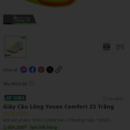
Chia sẻ
Yêu thích (0)
So sánh
Giày Cầu Lông Yonex Comfort Z3 Trắng
Mã sản phẩm:
SP001226
Đã bán:
0
Thương hiệu:
YONEX
₫
2,600,000
Tạm hết hàng