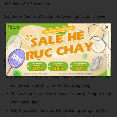
phần bảo vệ chân của bạn.
Giày Yonex Comfort Z3 rất phù hợp với người chơi chuyên
×
nghiệp, chơi theo phong trào nhưng có trình độ cao hoặc
đang tìm kiếm đôi giày tốt, sanh điệu, thời thượng thì đây
chắc chắn sẽ là một trong các lựa chọn vô cùng hoàn hảo cho
bạn, phù hợp với cả các bạn nam và nữ.
Ưu đãi khi mua
giày cầu lông Yonex Comfort Z3
2022 trắng
qua website
Được Bảo Hành 1 đổi 1 siêu nhanh, cực uy tín đối với lỗi
do nhà sản xuất chỉ có tại Vợt Cầu Lông Shop
Ship toàn quốc và hỗ trợ tìm nơi có cước phí ship rẻ nhất
cho Khách Hàng
Quý Khách sẽ nhận được Ưu đãi khủng, cũng như Quà