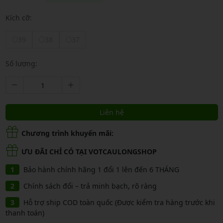
Kích cỡ:
39
38
37
Số lượng:
Liên hệ
Chương trình khuyến mãi:
ƯU ĐÃI CHỈ CÓ TẠI VOTCAULONGSHOP
Bảo hành chính hãng 1 đổi 1 lên đến 6 THÁNG
Chính sách đổi – trả minh bạch, rõ ràng
Hỗ trợ ship COD toàn quốc (Được kiểm tra hàng trước khi
thanh toán)