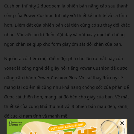
Cushion Infinity 2 được xem là phiên bản nâng cấp sau thành
công của Power Cushion Infinity với thiết kế tinh tế và cá tính
hơn. Điểm đặt của phiên bản cải tiến cũng có sự thay đổi khác
nhau. Với việc bố trí điểm đặt dây và nút xoay dọc bên hông
ngón chân sẽ giúp cho form giày ôm sát đôi chân của bạn.
Ngoài ra có thêm một điểm đột phá cho lần ra mắt này của
Yonex là công nghệ đế giày nổi tiếng Power Cushion đã được
nâng cấp thành Power Cushion Plus. Với sự thay đổi này sẽ
mang lại độ êm ái cũng như khả năng chống sốc của phần đế
được cải thiện hơn, mang lại độ bền cho giày của bạn. Về mặt
thiết kế của cũng khá thu hút với 3 phiên bản màu đen, xanh,
đỏ cực kì nam tính và mạnh mẽ.
×