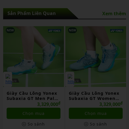
Sản Phẩm Liên Quan
Xem thêm
NEW
NEW
Giày Cầu Lông Yonex
Giày Cầu Lông Yonex
Subaxia GT Women
Subaxia GT Wide Dark
₫
Grayish Green Chính
₫
Green Chính Hãng
₫
3,329,000
3,329,000
Hãng
Chọn mua
Chọn mua
So sánh
So sánh