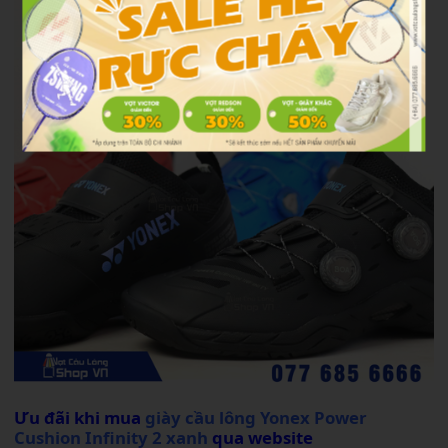
Ưu đãi khi mua
giày cầu lông Yonex Power
Cushion Infinity 2 xanh
qua website