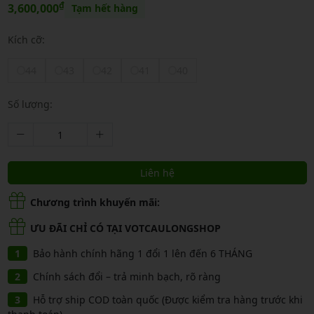
₫
3,600,000
Tạm hết hàng
Kích cỡ:
44
43
42
41
40
Số lượng:
Liên hệ
Chương trình khuyến mãi:
ƯU ĐÃI CHỈ CÓ TẠI VOTCAULONGSHOP
Bảo hành chính hãng 1 đổi 1 lên đến 6 THÁNG
Chính sách đổi – trả minh bạch, rõ ràng
Hỗ trợ ship COD toàn quốc (Được kiểm tra hàng trước khi