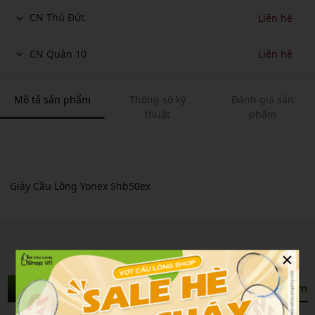
CN Thủ Đức
Liên hệ
CN Quận 10
Liên hệ
Mô tả sản phẩm
Thông số kỹ
Đánh giá sản
thuật
phẩm
Giày Cầu Lông Yonex Shb50ex
×
Sản Phẩm Liên Quan
Xem thêm