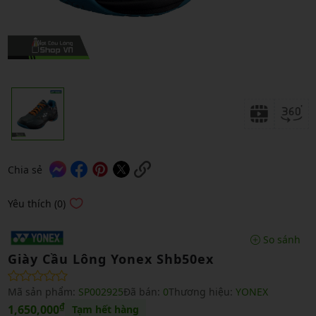
Chia sẻ
Yêu thích (0)
So sánh
Giày Cầu Lông Yonex Shb50ex
Mã sản phẩm:
SP002925
Đã bán:
0
Thương hiệu:
YONEX
₫
1,650,000
Tạm hết hàng