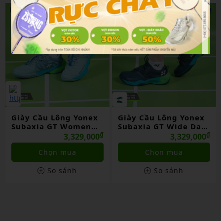
NEW
NEW
Giày Cầu Lông Yonex
Giày Cầu Lông Yonex
Subaxia GT Women
Subaxia GT Wide Dark
Grayish Green Chính
₫
Green Chính Hãng
₫
3,329,000
3,329,000
Hãng
Chọn mua
Chọn mua
So sánh
So sánh