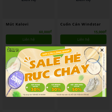
Mút Kalovi
Cuốn Cán Windstar
₫
₫
60,000
15,000
Liên hệ
Liên hệ
×
So sánh
So sánh