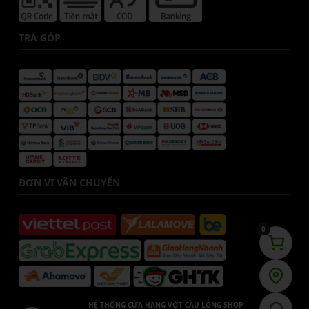
TRẢ GÓP
ĐƠN VỊ VẬN CHUYỂN
0
HỆ THỐNG CỬA HÀNG VỢT CẦU LÔNG SHOP