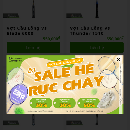
Vợt Cầu Lông Vs
Vợt Cầu Lông Vs
Blade 6000
Thunder 1510
₫
₫
550,000
550,000
Liên hệ
Liên hệ
×
So sánh
So sánh