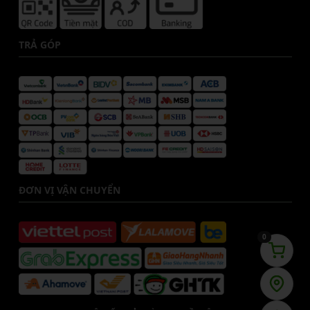
TRẢ GÓP
ĐƠN VỊ VẬN CHUYỂN
0