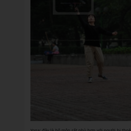
Yoga: đây là bộ môn rất phù hợp với người bị thoá