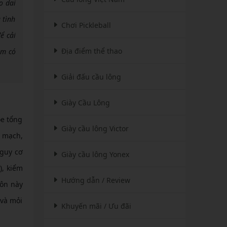
o dai
 tình
Chơi Pickleball
ể cải
Địa điểm thể thao
ệm có
Giải đấu cầu lông
Giày Cầu Lông
ỏe tổng
Giày cầu lông Victor
m mạch,
nguy cơ
Giày cầu lông Yonex
), kiểm
Hướng dẫn / Review
môn này
 và mỏi
Khuyến mãi / Ưu đãi