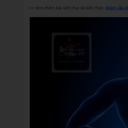
>> Xem thêm bài viết chia sẻ kiến thức:
Đánh cầu l