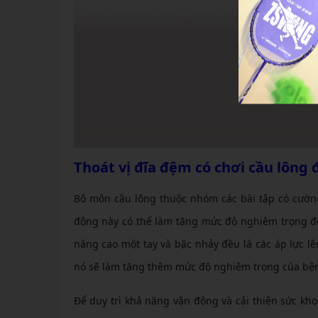
Thoát vị đĩa đệm có chơi cầu lông
Bô môn cầu lông thuộc nhóm các bài tập có cường
động này có thể làm tăng mức độ nghiêm trọng đố
nâng cao một tay và bậc nhảy đều là các áp lực lê
nó sẽ làm tăng thêm mức độ nghiêm trọng của bệnh
Để duy trì khả năng vận động và cải thiện sức kh