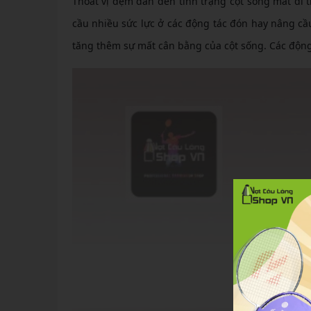
Thoát vị đệm dẫn đến tình trạng cột sống mất đi t
cầu nhiều sức lực ở các động tác đón hay nâng cầ
tăng thêm sự mất cân bằng của cột sống. Các động 