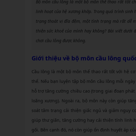
GIÀY 
Bộ môn cầu lông là một bộ môn thể thao rất tốt ch
Vớ Cầu Lông
Vợt Pickleball Kamito
VỢT 
GIÀY 
linh hoạt của hệ xương khớp. Trong quá trình sinh
Vợt Pickleball Dưới 1tr
VỢT 
trạng thoát vị đĩa đệm, một tình trạng mà rất dễ m
Xem thêm
GIÀY 
thiện sức khoẻ của mình hay không? Bài viết dưới đ
VỢT 
GIÀY 
chơi cầu lông được không.
VỢT 
VỢT 
Giới thiệu về bộ môn cầu lông quố
VỢT 
Cầu lông là một bộ môn thể thao rất tốt với hệ c
VỢT 
thể. Nếu bạn luyện tập bộ môn cầu lông mỗi ngày
hỗ trợ tăng cường chiều cao (trong giai đoạn phát
loãng xương). Ngoài ra, bộ môn này còn giúp tăn
soát tâm trạng cải thiện giấc ngủ và giảm nguy c
giúp thư giãn, tăng cường hay cải thiện tính lin
gối. Bên cạnh đó, nó còn giúp ổn định huyết áp của