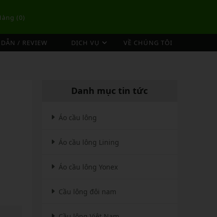
Hàng (
0
)
DẪN / REVIEW
DỊCH VỤ
VỀ CHÚNG TÔI
DỊCH VỤ ĐAN VỢT CẦU LÔNG
TÚI/BALO CẦU LÔNG
OP
DỊCH VỤ THU MUA VỢT CŨ
ex
Túi Cầu Lông Lining
Danh mục tin tức
ing
Túi Cầu Lông Yonex
mpoo
Túi Cầu Lông Victor
Áo cầu lông
tor
Túi Cầu Lông Mizuno
Áo cầu lông Lining
Túi Cầu Lông Apavi
Xem thêm
EBALL
MÁY ĐAN
Áo cầu lông Yonex
Phụ Kiện Máy Đan
Cầu lông đôi nam
Cầu lông Việt Nam