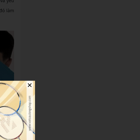
 và yêu
 đó làm
×