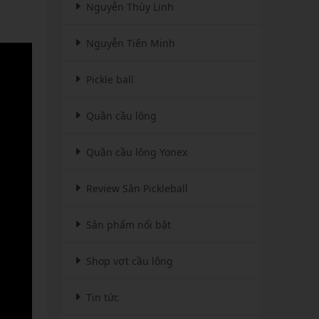
Nguyễn Thùy Linh
Nguyễn Tiến Minh
Pickle ball
Quần cầu lông
Quần cầu lông Yonex
Review Sân Pickleball
Sản phẩm nổi bật
Shop vợt cầu lông
Tin tức