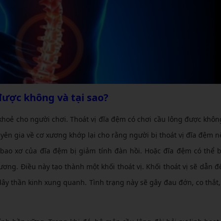
được không và tại sao?
 khoẻ cho người chơi. Thoát vị đĩa đệm có chơi cầu lông được khô
uyên gia về cơ xương khớp lại cho rằng người bị thoát vị đĩa đệm 
g bao xơ của đĩa đệm bị giảm tính đàn hồi. Hoặc đĩa đệm có thể b
ương. Điều này tạo thành một khối thoát vị. Khối thoát vị sẽ dẫn đ
ây thần kinh xung quanh. Tình trạng này sẽ gây đau đớn, co thắt,