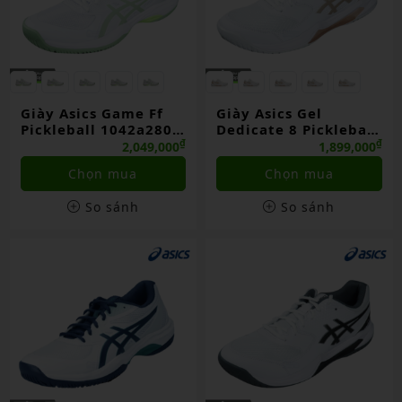
Giày Asics Game Ff
Giày Asics Gel
Pickleball 1042a280-
Dedicate 8 Pickleball
101 White/jade
1042a236-105
₫
₫
2,049,000
1,899,000
White/champagne
Chọn mua
Chọn mua
So sánh
So sánh