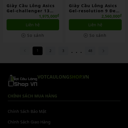
Giày Cầu Lông Asics
Giày Cầu Lông Asics
Gel-challenger 13
Gel-resolution 9 Đen
Xanh Dương (bl)
(bk)
₫
₫
1,975,000
2,560,000
Liên hệ
Liên hệ
So sánh
So sánh
...
1
2
3
48
VOTCAULONG
SHOP
.VN
CHÍNH SÁCH MUA HÀNG
Chính Sách Bảo Mật
Chính Sách Giao Hàng