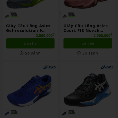
Giày Cầu Lông Asics
Giày Cầu Lông Asics
Gel-resolution 9
Court Ff3 Novak
Xanh Lá (gy)
Hồng Lựu (l. Garnet)
₫
₫
2,560,000
2,900,000
Liên hệ
Liên hệ
So sánh
So sánh