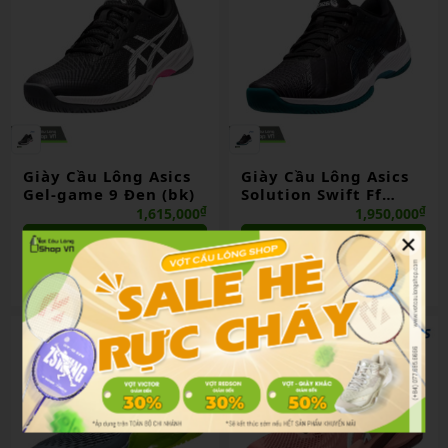
Giày Cầu Lông Asics
Giày Cầu Lông Asics
Gel-game 9 Đen (bk)
Solution Swift Ff
Đen/xanh Lá
₫
₫
1,615,000
1,950,000
(bk/d.gr)
×
Liên hệ
Liên hệ
So sánh
So sánh