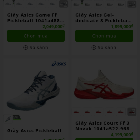
Giày Asics Game Ff
Giày Asics Gel-
Pickleball 1041a488-
dedicate 8 Pickleball
101 White/twilight
1041a409-105
₫
₫
2,049,000
1,899,000
Blue
White/gunmetal
Chọn mua
Chọn mua
So sánh
So sánh
Giày Asics Court Ff 3
Novak 1041a522-968
Giày Asics Pickleball
₫
4,199,000
₫