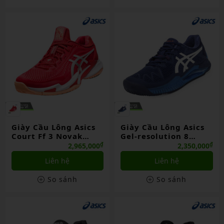
Giày Cầu Lông Asics
Giày Cầu Lông Asics
Court Ff 3 Novak
Gel-resolution 8
Đỏ/xanh (pb/rd)
Xanh Dương (bl)
₫
₫
2,965,000
2,350,000
Liên hệ
Liên hệ
So sánh
So sánh