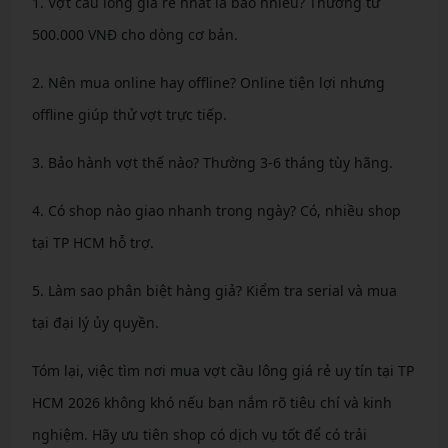
1. Vợt cầu lông giá rẻ nhất là bao nhiêu? Thường từ
500.000 VNĐ cho dòng cơ bản.
2. Nên mua online hay offline? Online tiện lợi nhưng
offline giúp thử vợt trực tiếp.
3. Bảo hành vợt thế nào? Thường 3-6 tháng tùy hãng.
4. Có shop nào giao nhanh trong ngày? Có, nhiều shop
tại TP HCM hỗ trợ.
5. Làm sao phân biệt hàng giả? Kiểm tra serial và mua
tại đại lý ủy quyền.
Tóm lại, việc tìm nơi mua vợt cầu lông giá rẻ uy tín tại TP
HCM 2026 không khó nếu bạn nắm rõ tiêu chí và kinh
nghiệm. Hãy ưu tiên shop có dịch vụ tốt để có trải