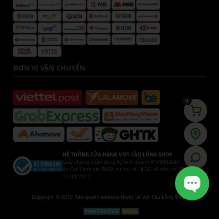
ĐƠN VỊ VẬN CHUYỂN
0
HỆ THỐNG CỬA HÀNG VỢT CẦU LÔNG SHOP
Giấy chứng nhận đăng ký kinh doanh 41Y8003247
do Cục Cảnh sát ĐKQL cư trú và DLQG về dân cư. Cấp ngày
11/08/2017
Copyright © 2019 Bản quyền website thuộc về Vợt Cầu Lông Shop.