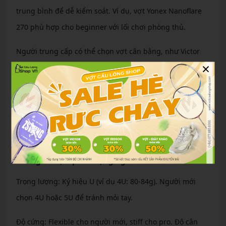
trung bình để dễ kiểm soát. Ví dụ, vợt Yonex Nanoflare
270 phù hợp cho beginner với lối chơi phòng thủ.
Người trung cấp có thể chọn vợt cân bằng, như Victor
×
Thruster K, hỗ trợ cả tấn công và thủ. Đối với cao thủ,
vợt cứng như Astrox 99 giúp tăng sức mạnh smash.
Theo lối chơi: Tấn công chọn vợt head-heavy, phòng thủ
chọn head-light. Hãy thử vợt tại shop để cảm nhận sự
phù hợp.
Thông số vợt quan trọng người mới cần nắm rõ
Trọng lượng: Ký hiệu U (ví dụ 4U: 80-84g). Người mới
chọn 4U hoặc 5U để tránh mỏi tay.
Độ cứng: Flexible cho người mới, stiff cho pro. Độ cân