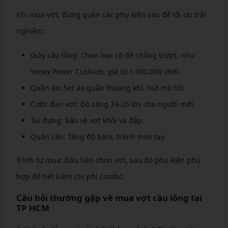
Khi mua vợt, đừng quên các phụ kiện sau để tối ưu trải
nghiệm:
Giày cầu lông: Chọn loại có đế chống trượt, như
Yonex Power Cushion, giá từ 1.000.000 VNĐ.
Quần áo: Set áo quần thoáng khí, hút mồ hôi.
Cước đan vợt: Độ căng 24-26 lbs cho người mới.
Túi đựng: Bảo vệ vợt khỏi va đập.
Quấn cán: Tăng độ bám, tránh trơn tay.
Trình tự mua: Đầu tiên chọn vợt, sau đó phụ kiện phù
hợp để tiết kiệm chi phí combo.
Câu hỏi thường gặp về mua vợt cầu lông tại
TP HCM