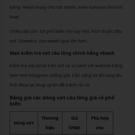
bằng: Head-heavy cho sức mạnh, even-balance cho linh
hoạt.
Chiều dài cán: G5 phổ biến cho tay nhỏ. Kích thước đầu
vợt: Isometric cho sweet spot lớn hơn.
Mẹo kiểm tra vợt cầu lông chính hãng nhanh
Kiểm tra mã serial trên vợt và so sánh với website hãng.
Xem tem hologram chống giả. Cân nặng và độ rung khi
thử. Mua tại shop uy tín để tránh rủi ro.
Bảng giá các dòng vợt cầu lông giá rẻ phổ
biến
Thương
Giá
Phù hợp
Dòng vợt
hiệu
(VNĐ)
cho