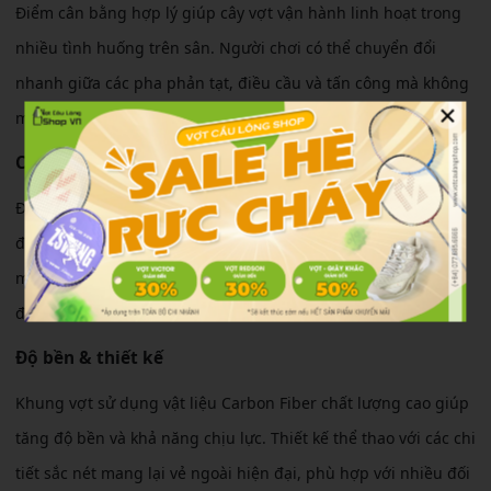
Điểm cân bằng hợp lý giúp cây vợt vận hành linh hoạt trong
nhiều tình huống trên sân. Người chơi có thể chuyển đổi
nhanh giữa các pha phản tạt, điều cầu và tấn công mà không
×
mất quá nhiều sức.
Cảm giác sử dụng
Độ cứng trung bình kết hợp trọng lượng 4U tạo cảm giác
đánh thoải mái, dễ làm quen. Vợt hỗ trợ tốt cho người chơi
muốn cải thiện kỹ thuật và duy trì sự ổn định trong các trận
đấu kéo dài.
Độ bền & thiết kế
Khung vợt sử dụng vật liệu Carbon Fiber chất lượng cao giúp
tăng độ bền và khả năng chịu lực. Thiết kế thể thao với các chi
tiết sắc nét mang lại vẻ ngoài hiện đại, phù hợp với nhiều đối