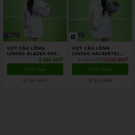
VỢT CẦU LÔNG
Vợt cầu lông Lining
LINING HALBERTEC
Halbertec 9000 Power
7000 II CHÍNH HÃNG
₫
₫
chính hãng
₫
4,100,000
3,690,000
5,200,000
Chọn mua
Chọn mua
So sánh
So sánh