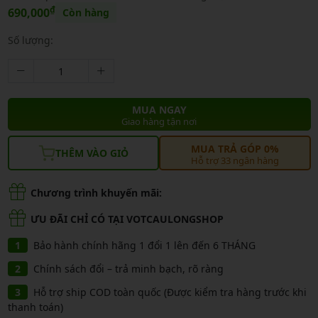
₫
690,000
Còn hàng
Số lượng:
MUA NGAY
Giao hàng tận nơi
MUA TRẢ GÓP 0%
THÊM VÀO GIỎ
Hỗ trợ 33 ngân hàng
Chương trình khuyến mãi:
ƯU ĐÃI CHỈ CÓ TẠI VOTCAULONGSHOP
Bảo hành chính hãng 1 đổi 1 lên đến 6 THÁNG
Chính sách đổi – trả minh bạch, rõ ràng
Hỗ trợ ship COD toàn quốc (Được kiểm tra hàng trước khi
thanh toán)