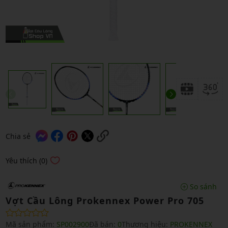
Chia sẻ
Yêu thích (0)
So sánh
Vợt Cầu Lông Prokennex Power Pro 705
Mã sản phẩm:
SP002900
Đã bán:
0
Thương hiệu:
PROKENNEX