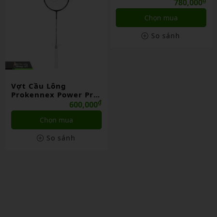
7003
₫
780,000
Chọn mua
So sánh
Vợt Cầu Lông
Prokennex Power Pro
704
₫
600,000
Chọn mua
So sánh