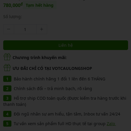
₫
780,000
Tạm hết hàng
Số lượng:
Liên hệ
Chương trình khuyến mãi:
ƯU ĐÃI CHỈ CÓ TẠI VOTCAULONGSHOP
Bảo hành chính hãng 1 đổi 1 lên đến 6 THÁNG
Chính sách đổi – trả minh bạch, rõ ràng
Hỗ trợ ship COD toàn quốc (Được kiểm tra hàng trước khi
thanh toán)
Đội ngũ nhân sự am hiểu, tận tâm, Inbox tư vấn 24/24
Tư vấn xem sản phẩm full HD thực tế tại group
Zalo