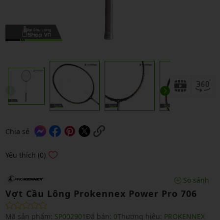
Chia sẻ
Yêu thích (0)
So sánh
Vợt Cầu Lông Prokennex Power Pro 706
Mã sản phẩm:
SP002901
Đã bán:
0
Thương hiệu:
PROKENNEX