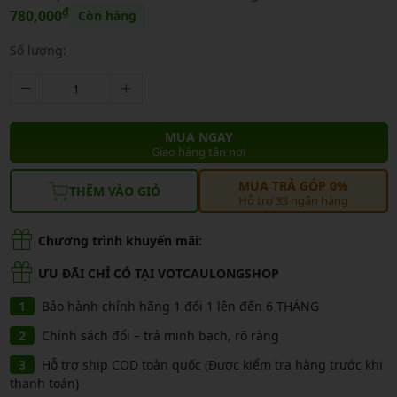
₫
780,000
Còn hàng
Số lượng:
MUA NGAY
Giao hàng tận nơi
MUA TRẢ GÓP 0%
THÊM VÀO GIỎ
Hỗ trợ 33 ngân hàng
Chương trình khuyến mãi:
ƯU ĐÃI CHỈ CÓ TẠI VOTCAULONGSHOP
Bảo hành chính hãng 1 đổi 1 lên đến 6 THÁNG
Chính sách đổi – trả minh bạch, rõ ràng
Hỗ trợ ship COD toàn quốc (Được kiểm tra hàng trước khi
thanh toán)