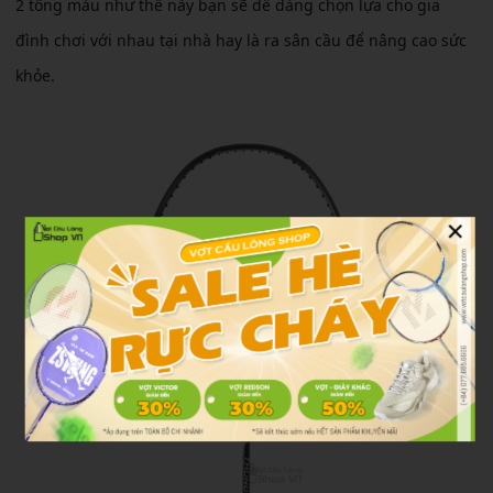
2 tông màu như thế này bạn sẽ dễ dàng chọn lựa cho gia
đình chơi với nhau tại nhà hay là ra sân cầu để nâng cao sức
khỏe.
×