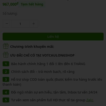
₫
967,000
Tạm hết hàng
Số lượng:
Liên hệ
Chương trình khuyến mãi:
ƯU ĐÃI CHỈ CÓ TẠI VOTCAULONGSHOP
Bảo hành chính hãng 1 đổi 1 lên đến 6 THÁNG
Chính sách đổi – trả minh bạch, rõ ràng
Hỗ trợ ship COD toàn quốc (Được kiểm tra hàng trước khi
thanh toán)
Đội ngũ nhân sự am hiểu, tận tâm, Inbox tư vấn 24/24
Tư vấn xem sản phẩm full HD thực tế tại group
Zalo