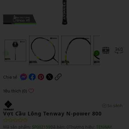
Chia sẻ
Yêu thích (0)
So sánh
Vợt Cầu Lông Tenway N-power 800
Mã sản phẩm:
SP002159
Đã bán:
0
Thương hiệu:
TENWAY