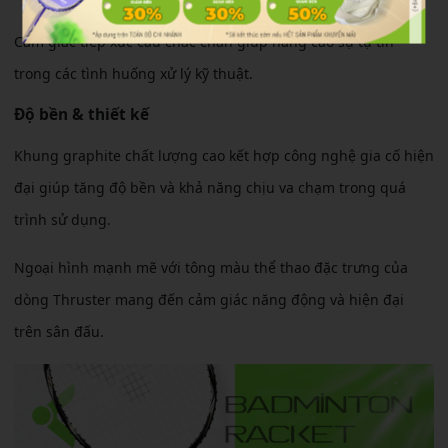
Cảm giác tiếp xúc cầu chắc chắn giúp nâng cao sự tự tin
trong các tình huống xử lý kỹ thuật.
Độ bền & thiết kế
Khung graphite chất lượng cao kết hợp công nghệ gia cố hiện
đại giúp tăng độ bền và khả năng chịu va chạm trong quá
trình sử dụng.
Ngoại hình mạnh mẽ với tông màu thể thao đặc trưng của
dòng Thruster mang đến cảm giác năng động và hiện đại
trên sân đấu.