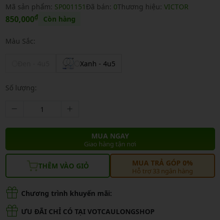
Mã sản phẩm:
SP001151
Đã bán:
0
Thương hiệu:
VICTOR
₫
850,000
Còn hàng
Màu Sắc:
Đen - 4u5
Xanh - 4u5
Số lượng:
MUA NGAY
Giao hàng tận nơi
MUA TRẢ GÓP 0%
THÊM VÀO GIỎ
Hỗ trợ 33 ngân hàng
Chương trình khuyến mãi:
ƯU ĐÃI CHỈ CÓ TẠI VOTCAULONGSHOP