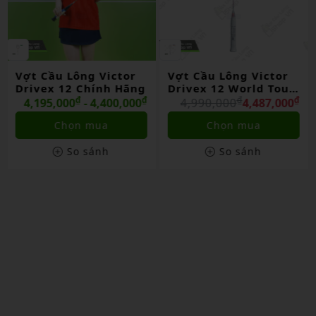
Vợt Cầu Lông Victor
VỢT CẦU LÔNG
Drivex 12 World Tour
VICTOR THRUSTER F C
Final 2025 Lmt Chính
₫
₫
ULTRA X 2025 CHÍNH
₫
₫
4,990,000
4,487,000
4,850,000
4,475,000
Hãng
HÃNG
Chọn mua
Chọn mua
So sánh
So sánh