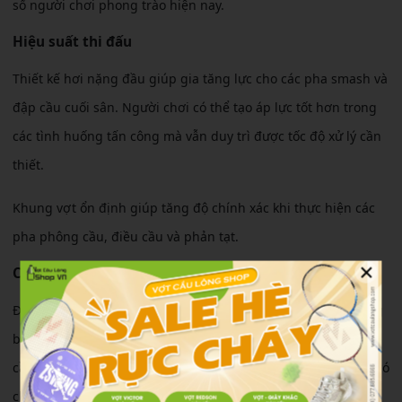
số người chơi phong trào hiện nay.
Hiệu suất thi đấu
Thiết kế hơi nặng đầu giúp gia tăng lực cho các pha smash và
đập cầu cuối sân. Người chơi có thể tạo áp lực tốt hơn trong
các tình huống tấn công mà vẫn duy trì được tốc độ xử lý cần
thiết.
Khung vợt ổn định giúp tăng độ chính xác khi thực hiện các
pha phông cầu, điều cầu và phản tạt.
×
Cảm giác sử dụng
Độ cứng trung bình giúp cây vợt dễ làm quen ngay từ những
buổi tập đầu tiên. Vợt hỗ trợ lực tốt, giúp người chơi không
cần sử dụng quá nhiều sức nhưng vẫn tạo được đường cầu có
chất lượng.