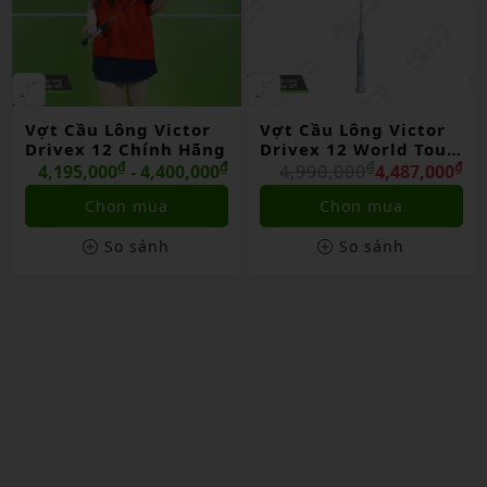
ợt Cầu Lông Victor
Vợt Cầu Lông Victor
VỢ
rivex 12 Chính Hãng
Drivex 12 World Tour
VI
₫
₫
Final 2025 Lmt Chính
₫
₫
UL
4,195,000
- 4,400,000
4,990,000
4,487,000
4
Hãng
HÃ
Chọn mua
Chọn mua
So sánh
So sánh