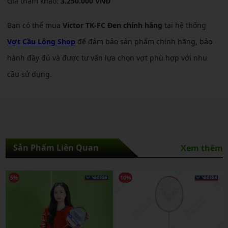
Giá tham khảo:
3.250.000 VNĐ
Bạn có thể mua
Victor TK-FC Đen chính hãng
tại hệ thống
Vợt Cầu Lông Shop
để đảm bảo sản phẩm chính hãng, bảo
hành đầy đủ và được tư vấn lựa chọn vợt phù hợp với nhu
cầu sử dụng.
Sản Phẩm Liên Quan
Xem thêm
%
10%
8%