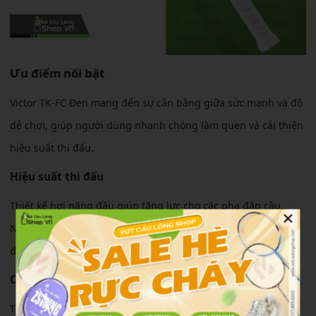
Ưu điểm nổi bật
Victor TK-FC Đen mang đến sự cân bằng giữa sức mạnh và độ
dễ chơi, giúp người dùng nhanh chóng làm quen và cải thiện
hiệu suất thi đấu.
Hiệu suất thi đấu
Thiết kế hơi nặng đầu giúp tăng lực cho các pha đập cầu.
×
Người chơi có thể tạo ra những cú smash tốt hơn so với các
dòng vợt cân bằng thông thường.
Cảm giác sử dụng
Thân vợt trung bình giúp giảm áp lực lên cổ tay, mang lại