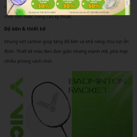
cảm giác đánh thoải mái. Dễ điều khiển, phù hợp cho người
chơi mới hoặc nâng cao kỹ thuật.
Độ bền & thiết kế
Khung vợt carbon giúp tăng độ bền và khả năng chịu lực ổn
định. Thiết kế màu đen đơn giản nhưng mạnh mẽ, phù hợp
nhiều phong cách chơi.