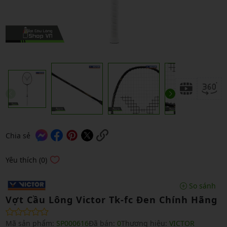
Chia sẻ
Yêu thích (0)
So sánh
Vợt Cầu Lông Victor Tk-fc Đen Chính Hãng
Mã sản phẩm:
SP000616
Đã bán:
0
Thương hiệu:
VICTOR