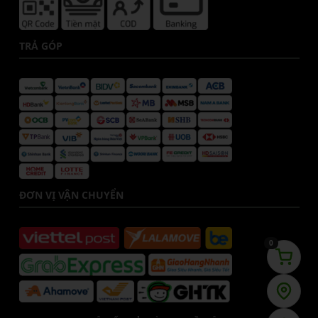
TRẢ GÓP
ĐƠN VỊ VẬN CHUYỂN
0