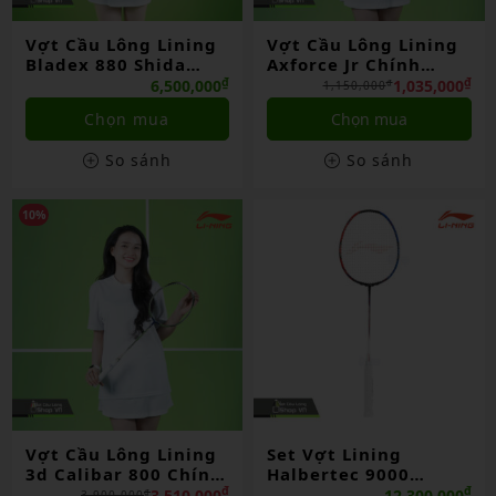
Vợt Cầu Lông Lining
Vợt Cầu Lông Lining
Bladex 880 Shida
Axforce Jr Chính
China
Hãng
₫
₫
6,500,000
1,035,000
₫
1,150,000
Chọn mua
Chọn mua
So sánh
So sánh
10%
Vợt Cầu Lông Lining
Set Vợt Lining
3d Calibar 800 Chính
Halbertec 9000
Hãng
Limited Chính Hãng
₫
₫
3,510,000
12,300,000
₫
3,900,000