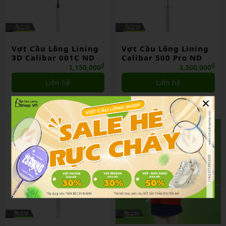
Vợt Cầu Lông Lining
Vợt Cầu Lông Lining
3D Calibar 001C ND
Calibar 500 Pro ND
₫
₫
1,150,000
3,200,000
Liên hệ
Liên hệ
×
So sánh
So sánh