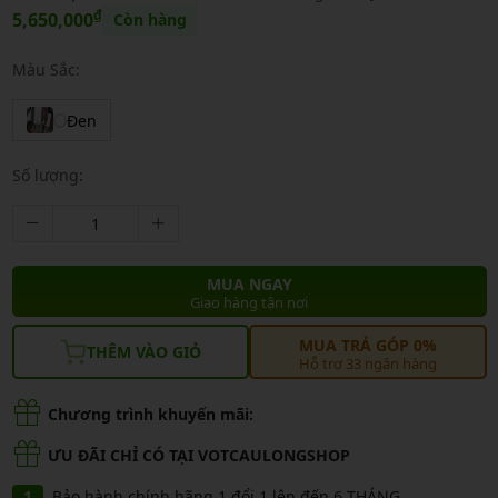
₫
5,650,000
Còn hàng
Màu Sắc:
Đen
Số lượng:
MUA NGAY
Giao hàng tận nơi
MUA TRẢ GÓP 0%
THÊM VÀO GIỎ
Hỗ trợ 33 ngân hàng
Chương trình khuyến mãi:
ƯU ĐÃI CHỈ CÓ TẠI VOTCAULONGSHOP
Bảo hành chính hãng 1 đổi 1 lên đến 6 THÁNG