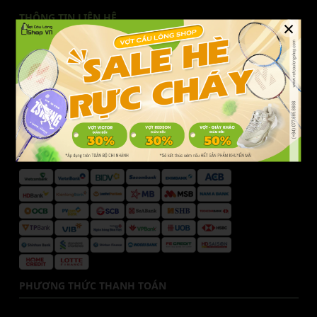
THÔNG TIN LIÊN HỆ
×
Liên hệ Vợt Cầu Lông Shop
Hotline CSKH:
077.685.6666
Email:
cskh@votcaulongshop.vn
DANH SÁCH NGÂN HÀNG
PHƯƠNG THỨC THANH TOÁN