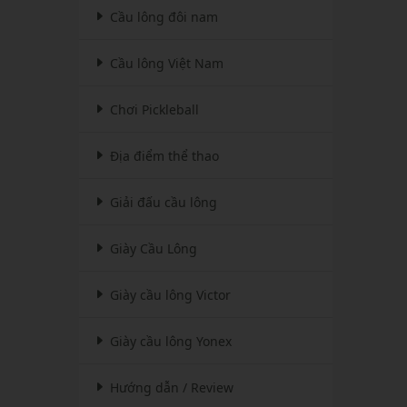
Cầu lông đôi nam
Cầu lông Việt Nam
Chơi Pickleball
Địa điểm thể thao
Giải đấu cầu lông
Giày Cầu Lông
Giày cầu lông Victor
Giày cầu lông Yonex
Hướng dẫn / Review