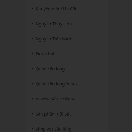
Khuyến mãi / Ưu đãi
Nguyễn Thùy Linh
Nguyễn Tiến Minh
Pickle ball
Quần cầu lông
Quần cầu lông Yonex
Review Sân Pickleball
Sản phẩm nổi bật
Shop vợt cầu lông