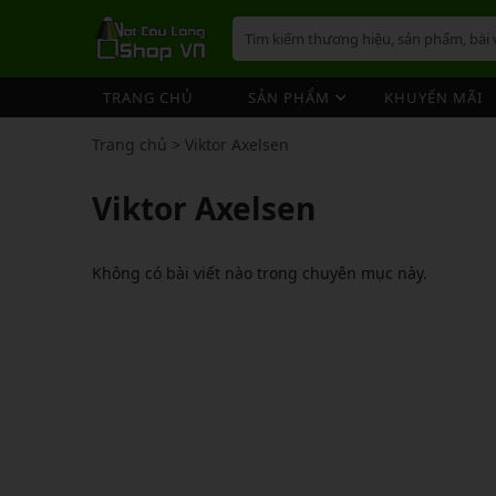
TRANG CHỦ
SẢN PHẨM
KHUYẾN MÃI
VỢT CẦU LÔNG
GIÀY 
ÁO CẦ
QUẦN 
TÚI/B
CƯỚC 
PHỤ K
NÓN
Trang chủ
>
Viktor Axelsen
VỢT 
VỢT CẦU LÔNG
GIÀY CẦU LÔNG
GIÀY CẦU LÔNG
GIÀY 
ÁO CẦ
QUẦN 
TÚI/B
CUỐN 
TÚI/B
Viktor Axelsen
VỢT 
Vợt Cầu Lông Yonex
Giày Cầu Lông Yonex
ÁO CẦU LÔNG
GIÀY 
ÁO CẦ
QUẦN 
TÚI/B
ỐNG C
BÓNG 
Vợt Cầu Lông Victor
Giày Cầu Lông Mizuno
VỢT 
QUẦN CẦU LÔNG
GIÀY 
ÁO CẦ
QUẦN 
TÚI/B
VỚ CẦ
Vợt Cầu Lông Lining
Giày Cầu Lông Lining
Không có bài viết nào trong chuyên mục này.
VỢT 
Vợt Cầu Lông Mizuno
Giày Cầu Lông Victor
TÚI / BALO CẦU LÔNG
GIÀY 
ÁO CẦ
QUẦN
TÚI/B
Vợt Cầu Lông Hundred
Giày Cầu Lông Hundred
VỢT 
PHỤ KIỆN CẦU LÔNG
GIÀY 
TÚI/B
Xem thêm
Xem thêm
MÁY ĐAN
GIÀY 
TÚI/B
PHỤ KIỆN CẦU LÔNG
VỢT PICKLEBALL
VỢT 
VỢT PICKLEBALL
GIÀY 
Cước Cầu Lông
Vợt Pickleball Joola
VỢT 
Ống Cầu Lông
Vợt Pickleball Sypik
PHỤ KIỆN PICKLE BALL
GIÀY 
VỢT 
Cuốn Cán Cầu Lông
Vợt Pickleball Lining