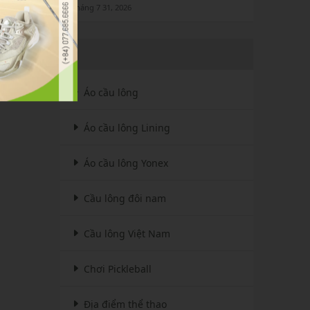
Tháng 7 31, 2026
Áo cầu lông
Áo cầu lông Lining
Áo cầu lông Yonex
Cầu lông đôi nam
Cầu lông Việt Nam
Chơi Pickleball
Địa điểm thể thao