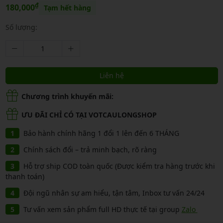
₫
180,000
Tạm hết hàng
Số lượng:
Liên hệ
Chương trình khuyến mãi:
ƯU ĐÃI CHỈ CÓ TẠI VOTCAULONGSHOP
Bảo hành chính hãng 1 đổi 1 lên đến 6 THÁNG
Chính sách đổi – trả minh bạch, rõ ràng
Hỗ trợ ship COD toàn quốc (Được kiểm tra hàng trước khi
thanh toán)
Đội ngũ nhân sự am hiểu, tận tâm, Inbox tư vấn 24/24
Tư vấn xem sản phẩm full HD thực tế tại group
Zalo