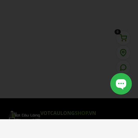
0
VOTCAULONG
SHOP
.VN
CHÍNH SÁCH MUA HÀNG