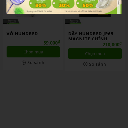
VỚ HUNDRED
DÂY HUNDRED JP65
MAGNITE CHÍNH
₫
59,000
HÃNG
₫
210,000
Chọn mua
Chọn mua
So sánh
So sánh