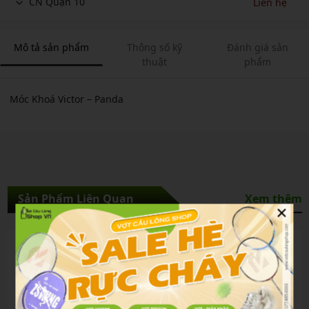
CN Quận 10
Liên hệ
Mô tả sản phẩm
Thông số kỹ
Đánh giá sản
thuật
phẩm
Móc Khoá Victor – Panda
Sản Phẩm Liên Quan
Xem thêm
×