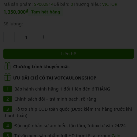
Mã sản phẩm:
SP002814
Đã bán:
0
Thương hiệu:
VICTOR
₫
1,350,000
Tạm hết hàng
Số lượng:
Liên hệ
Chương trình khuyến mãi:
ƯU ĐÃI CHỈ CÓ TẠI VOTCAULONGSHOP
Bảo hành chính hãng 1 đổi 1 lên đến 6 THÁNG
Chính sách đổi – trả minh bạch, rõ ràng
Hỗ trợ ship COD toàn quốc (Được kiểm tra hàng trước khi
thanh toán)
Đội ngũ nhân sự am hiểu, tận tâm, Inbox tư vấn 24/24
Tư vấn xem sản phẩm full HD thực tế tại group
Zalo