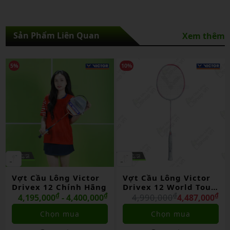
Sản Phẩm Liên Quan
Xem thêm
5%
10%
Vợt Cầu Lông Victor
Vợt Cầu Lông Victor
Drivex 12 Chính Hãng
Drivex 12 World Tour
₫
₫
Final 2025 Lmt Chính
₫
₫
4,195,000
- 4,400,000
4,990,000
4,487,000
Hãng
Chọn mua
Chọn mua