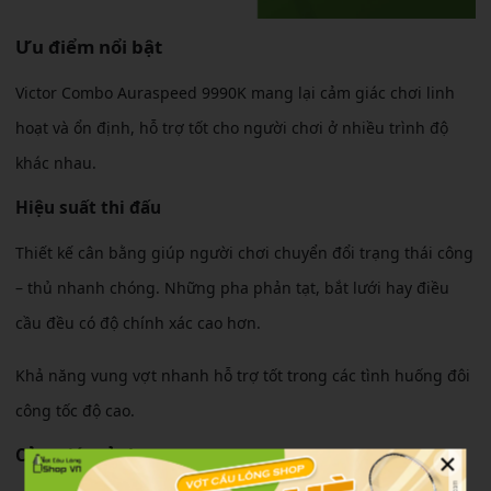
Ưu điểm nổi bật
Victor Combo Auraspeed 9990K mang lại cảm giác chơi linh
hoạt và ổn định, hỗ trợ tốt cho người chơi ở nhiều trình độ
khác nhau.
Hiệu suất thi đấu
Thiết kế cân bằng giúp người chơi chuyển đổi trạng thái công
– thủ nhanh chóng. Những pha phản tạt, bắt lưới hay điều
cầu đều có độ chính xác cao hơn.
Khả năng vung vợt nhanh hỗ trợ tốt trong các tình huống đôi
công tốc độ cao.
×
Cảm giác sử dụng