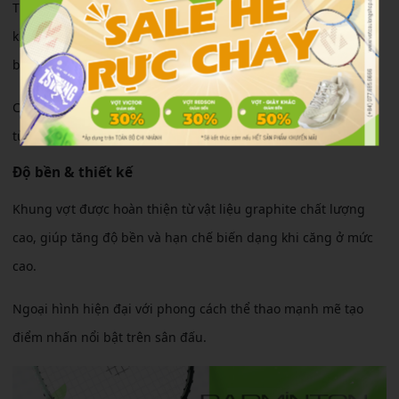
Thân vợt có độ đàn hồi vừa phải giúp trợ lực hiệu quả mà
không yêu cầu lực tay quá mạnh. Người chơi mới hoặc trung
bình đều dễ dàng làm quen.
Cảm giác cầm chắc tay, hạn chế rung và tạo sự ổn định trong
từng cú đánh.
Độ bền & thiết kế
Khung vợt được hoàn thiện từ vật liệu graphite chất lượng
cao, giúp tăng độ bền và hạn chế biến dạng khi căng ở mức
cao.
Ngoại hình hiện đại với phong cách thể thao mạnh mẽ tạo
điểm nhấn nổi bật trên sân đấu.