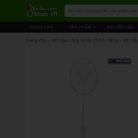
TRANG CHỦ
SẢN PHẨM
KHUYẾN MÃI
VỢT CẦU LÔNG
GIÀY 
ÁO CẦ
QUẦN 
TÚI/B
CƯỚC 
PHỤ K
NÓN
Trang chủ
>
Vợt Cầu Lông Victor Chính Hãng
>
Vợt Cầu
VỢT 
VỢT CẦU LÔNG
GIÀY CẦU LÔNG
GIÀY CẦU LÔNG
GIÀY 
ÁO CẦ
QUẦN 
TÚI/B
CUỐN 
TÚI/B
VỢT 
Vợt Cầu Lông Yonex
Giày Cầu Lông Yonex
ÁO CẦU LÔNG
GIÀY 
ÁO CẦ
QUẦN 
TÚI/B
ỐNG C
BÓNG 
Vợt Cầu Lông Victor
Giày Cầu Lông Mizuno
VỢT 
QUẦN CẦU LÔNG
GIÀY 
ÁO CẦ
QUẦN 
TÚI/B
VỚ CẦ
Vợt Cầu Lông Lining
Giày Cầu Lông Lining
VỢT 
Vợt Cầu Lông Mizuno
Giày Cầu Lông Victor
TÚI / BALO CẦU LÔNG
GIÀY 
ÁO CẦ
QUẦN
TÚI/B
Vợt Cầu Lông Hundred
Giày Cầu Lông Hundred
VỢT 
PHỤ KIỆN CẦU LÔNG
GIÀY 
TÚI/B
Xem thêm
Xem thêm
MÁY ĐAN
GIÀY 
TÚI/B
PHỤ KIỆN CẦU LÔNG
VỢT PICKLEBALL
VỢT 
VỢT PICKLEBALL
GIÀY 
Cước Cầu Lông
Vợt Pickleball Joola
VỢT 
Ống Cầu Lông
Vợt Pickleball Sypik
PHỤ KIỆN PICKLE BALL
GIÀY 
VỢT 
Cuốn Cán Cầu Lông
Vợt Pickleball Lining