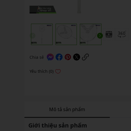
GIÀY 
Vớ Cầu Lông
Vợt Pickleball Kamito
VỢT 
GIÀY 
Vợt Pickleball Dưới 1tr
VỢT 
Xem thêm
GIÀY 
VỢT 
GIÀY 
VỢT 
VỢT 
Chia sẻ
VỢT 
Yêu thích (0)
VỢT 
Mô tả sản phẩm
Giới thiệu sản phẩm