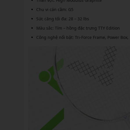
Thân vợt: High Modulus Graphite
Chu vi cán cầm: G5
Sức căng tối đa: 28 – 32 lbs
Màu sắc: Tím – hồng đặc trưng TTY Edition
Công nghệ nổi bật: Tri-Force Frame, Power Box,