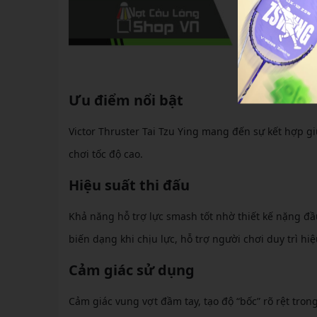
Ưu điểm nổi bật
Victor Thruster Tai Tzu Ying mang đến sự kết hợp gi
chơi tốc độ cao.
Hiệu suất thi đấu
Khả năng hỗ trợ lực smash tốt nhờ thiết kế nặng đầ
biến dạng khi chịu lực, hỗ trợ người chơi duy trì hi
Cảm giác sử dụng
Cảm giác vung vợt đầm tay, tạo độ “bốc” rõ rệt tron