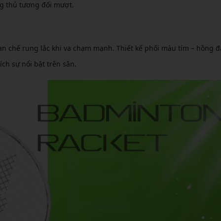
g thủ tương đối mượt.
ạn chế rung lắc khi va chạm mạnh. Thiết kế phối màu tím – hồng đ
ch sự nổi bật trên sân.