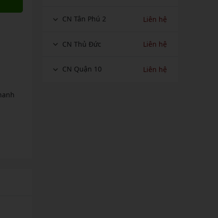
CN Tân Phú 2
Liên hệ
CN Thủ Đức
Liên hệ
CN Quận 10
Liên hệ
thanh