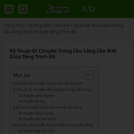
Trang chủ
>
Hướng dẫn / Review
>
Kỹ thuật di chuyển trong
cầu lông cần biết giúp tăng trình độ
Kỹ Thuật Di Chuyển Trong Cầu Lông Cần Biết
Giúp Tăng Trình Độ
Mục lục
Kỹ thuật di chuyển trong cầu lông là gì?
Kỹ thuật di chuyển đơn bước trong cầu lông
Di chuyển sang ngang
Di chuyển lùi sau
Cách di chuyển đa bước trong cầu lông
Di chuyển sang ngang
Di chuyển tiến lên và lùi
Kỹ thuật di chuyển bước nhảy trong cầu lông
Kỹ thuật nhảy về trước