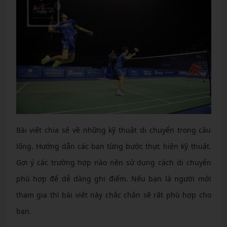
Bài viết chia sẻ về những kỹ thuật di chuyển trong cầu
lông. Hướng dẫn các bạn từng bước thực hiện kỹ thuật.
Gợi ý các trường hợp nào nên sử dụng cách di chuyển
phù hợp để dễ dàng ghi điểm. Nếu bạn là người mới
tham gia thì bài viết này chắc chắn sẽ rất phù hợp cho
bạn.