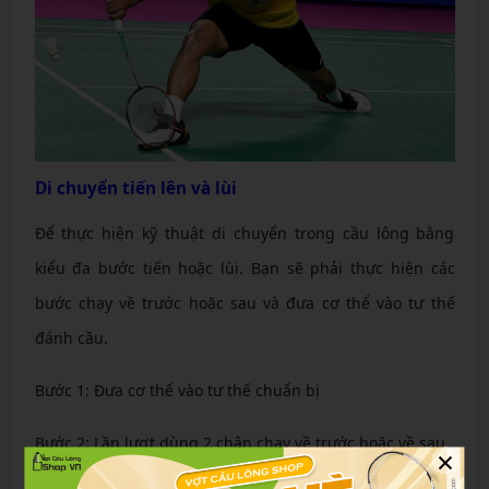
Di chuyển tiến lên và lùi
Để thực hiện kỹ thuật di chuyển trong cầu lông bằng
kiểu đa bước tiến hoặc lùi. Bạn sẽ phải thực hiện các
bước chạy về trước hoặc sau và đưa cơ thể vào tư thế
đánh cầu.
Bước 1: Đưa cơ thể vào tư thế chuẩn bị
Bước 2: Lần lượt dùng 2 chân chạy về trước hoặc về sau
×