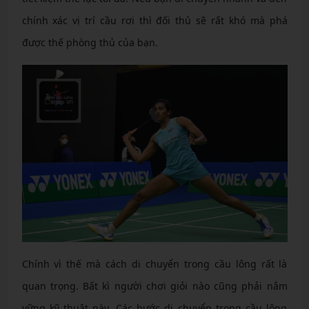
chính xác vị trí cầu rơi thì đối thủ sẽ rất khó mà phá
được thế phòng thủ của bạn.
Chính vì thế mà cách di chuyển trong cầu lông rất là
quan trọng. Bất kì người chơi giỏi nào cũng phải nắm
vững kỹ thuật này. Các bước di chuyển trong cầu lông