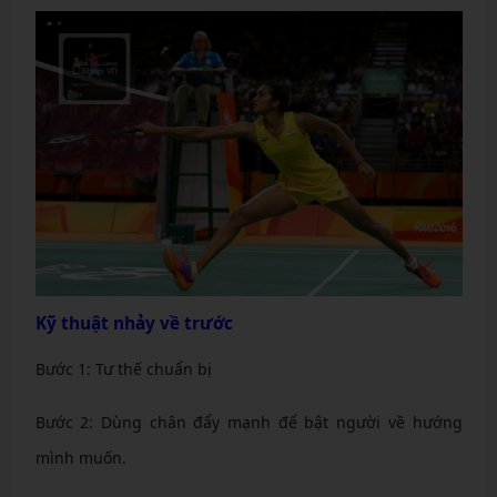
Kỹ thuật nhảy về trước
Bước 1: Tư thế chuẩn bị
Bước 2: Dùng chân đẩy mạnh để bật người về hướng
mình muốn.