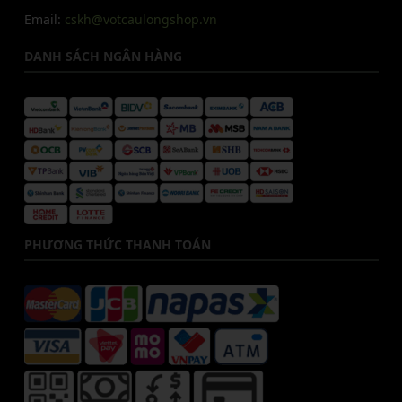
Email:
cskh@votcaulongshop.vn
DANH SÁCH NGÂN HÀNG
PHƯƠNG THỨC THANH TOÁN