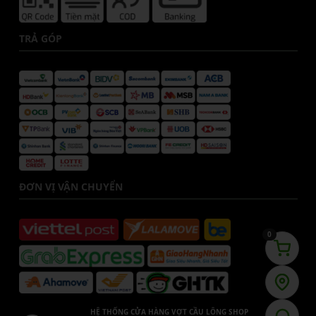
TRẢ GÓP
ĐƠN VỊ VẬN CHUYỂN
0
HỆ THỐNG CỬA HÀNG VỢT CẦU LÔNG SHOP