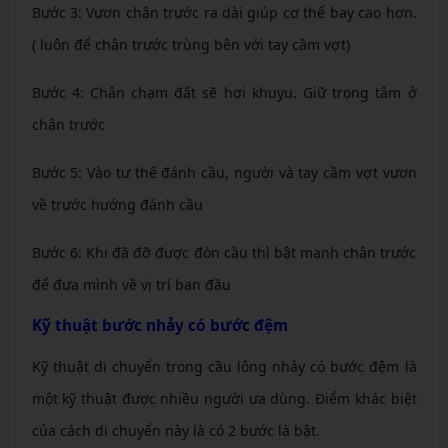
Bước 3: Vươn chân trước ra dài giúp cơ thể bay cao hơn.
( luôn để chân trước trùng bên với tay cầm vợt)
Bước 4: Chân chạm đất sẽ hơi khuỵu. Giữ trọng tâm ở
chân trước
Bước 5: Vào tư thế đánh cầu, người và tay cầm vợt vươn
về trước hướng đánh cầu
Bước 6: Khi đã đỡ được đòn cầu thì bật mạnh chân trước
để đưa mình về vị trí ban đầu
Kỹ thuật bước nhảy có bước đệm
Kỹ thuật di chuyển trong cầu lông nhảy có bước đệm là
một kỹ thuật được nhiều người ưa dùng. Điểm khác biệt
của cách di chuyển này là có 2 bước là bật.