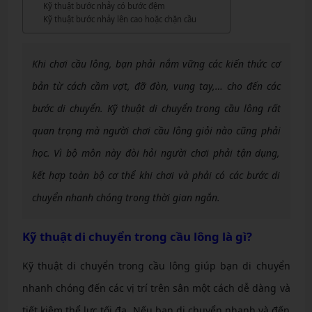
Kỹ thuật bước nhảy có bước đệm
Kỹ thuật bước nhảy lên cao hoặc chặn cầu
Khi chơi cầu lông, bạn phải nắm vững các kiến thức cơ
bản từ cách cầm vợt, đỡ đòn, vung tay,… cho đến các
bước di chuyển. Kỹ thuật di chuyển trong cầu lông rất
quan trọng mà người chơi cầu lông giỏi nào cũng phải
học. Vì bộ môn này đòi hỏi người chơi phải tận dụng,
kết hợp toàn bộ cơ thể khi chơi và phải có các bước di
chuyển nhanh chóng trong thời gian ngắn.
Kỹ thuật di chuyển trong cầu lông là gì?
Kỹ thuật di chuyển trong cầu lông giúp bạn di chuyển
nhanh chóng đến các vị trí trên sân một cách dễ dàng và
tiết kiệm thể lực tối đa. Nếu bạn di chuyển nhanh và đến