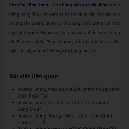
Vợt Cầu Lông Shop
–
Cửa hàng bán vợt cầu lông
chính
hãng hàng đầu Việt Nam sẽ hỗ trợ và tư vấn cho các bạn
những sản phẩm, dụng cụ cầu lông chất lượng với mức
giá cạnh tranh. Ngoài ra, khi mua sản phẩm của chúng
tôi. Bạn còn nhận được chương trình bảo hành và hậu
mãi cực hấp dẫn mà không cửa hàng nào có.
Bài viết liên quan
Review Lining Aeronaut 9000C chính hãng: Kiểm
Soát, Phản Tạt
Review Lining Windstorm 74 Chính Hãng Có
Đáng Mua?
Review Lining Phong – Hỏa – Lâm – Sơn Chính
Hãng Chi Tiết