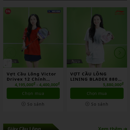
5%
Vợt Cầu Lông Victor
VỢT CẦU LÔNG
Drivex 12 Chính
LINING BLADEX 880
Hãng
SHIDA 2026 CHÍNH
₫
₫
₫
4,195,000
- 4,400,000
5,880,000
HÃNG
Chọn mua
Chọn mua
So sánh
So sánh
Giày Cầu Lông
Xem thêm ➔