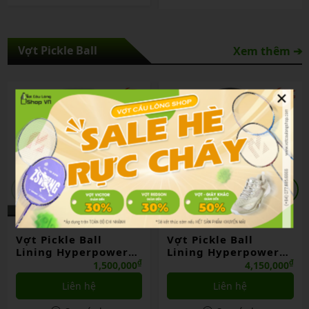
Vợt Pickle Ball
Xem thêm ➔
×
Vợt Pickle Ball
Vợt Pickle Ball
Lining Hyperpower
Lining Hyperpower
20 – 13mm
80c
₫
₫
1,500,000
4,150,000
Liên hệ
Liên hệ