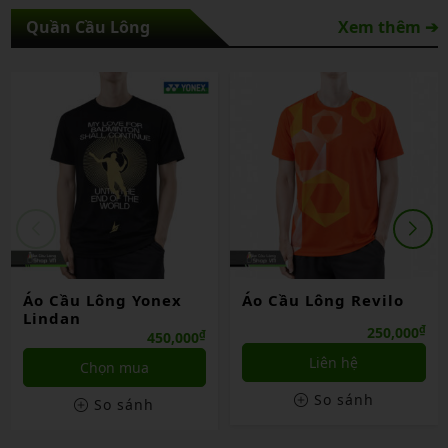
Quần Cầu Lông
Xem thêm ➔
Áo Cầu Lông Yonex
Áo Cầu Lông Revilo
Lindan
₫
250,000
₫
450,000
Liên hệ
Chọn mua
So sánh
So sánh