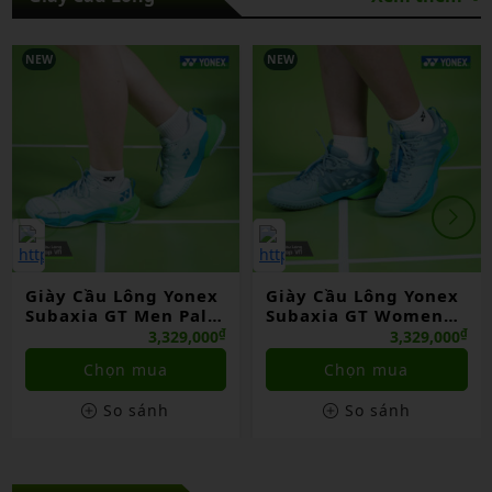
NEW
NEW
Giày Cầu Lông Yonex
Giày Cầu Lông Yonex
Subaxia GT Men Pale
Subaxia GT Women
Green Chính Hãng
Grayish Green Chính
₫
₫
3,329,000
3,329,000
Hãng
Chọn mua
Chọn mua
So sánh
So sánh