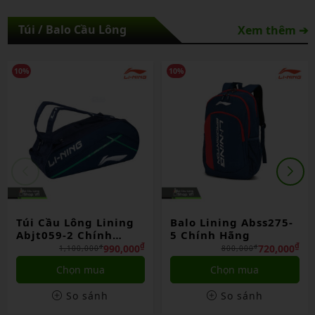
Túi / Balo Cầu Lông
Xem thêm ➔
10%
10%
Túi Cầu Lông Lining
Balo Lining Abss275-
Abjt059-2 Chính
5 Chính Hãng
Hãng
₫
₫
990,000
720,000
₫
₫
1,100,000
800,000
Chọn mua
Chọn mua
So sánh
So sánh