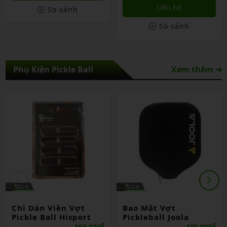
Liên hệ
So sánh
So sánh
Phụ Kiện Pickle Ball
Xem thêm ➔
Chì Dán Viền Vợt
Bao Mặt Vợt
Pickle Ball Hisport
Pickleball Joola
₫
₫
150,000
100,000