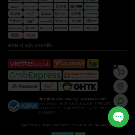
ĐƠN VỊ VẬN CHUYỂN
0
HỆ THỐNG CỬA HÀNG VỢT CẦU LÔNG SHOP
Giấy chứng nhận đăng ký kinh doanh 41Y8003247
do Cục Cảnh sát ĐKQL cư trú và DLQG về dân cư. Cấp ngày
11/08/2017
Copyright © 2019 Bản quyền website thuộc về Vợt Cầu Lông Shop.