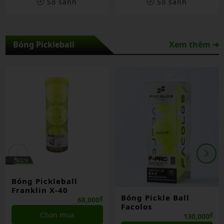
So sánh
So sánh
Bóng Pickleball
Xem thêm ➔
Bóng Pickleball
Franklin X-40
Bóng Pickle Ball
₫
68,000
Facolos
Chọn mua
₫
130,000