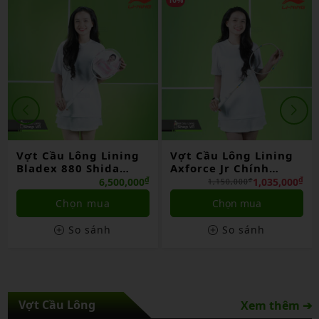
Vợt Cầu Lông Lining
Vợt Cầu Lông Lining
Bladex 880 Shida
Axforce Jr Chính
China
Hãng
₫
₫
6,500,000
1,035,000
₫
1,150,000
Chọn mua
Chọn mua
So sánh
So sánh
Vợt Cầu Lông
Xem thêm ➔