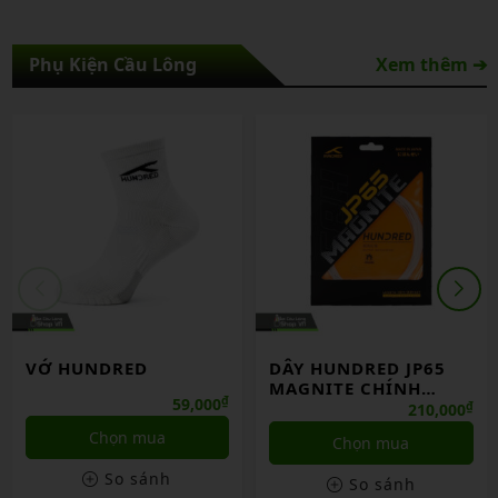
Phụ Kiện Cầu Lông
Xem thêm ➔
VỚ HUNDRED
DÂY HUNDRED JP65
MAGNITE CHÍNH
₫
59,000
HÃNG
₫
210,000
Chọn mua
Chọn mua
So sánh
So sánh