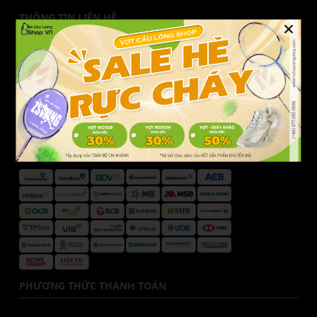
THÔNG TIN LIÊN HỆ
×
Liên hệ Vợt Cầu Lông Shop
Hotline CSKH:
077.685.6666
Email:
cskh@votcaulongshop.vn
DANH SÁCH NGÂN HÀNG
PHƯƠNG THỨC THANH TOÁN