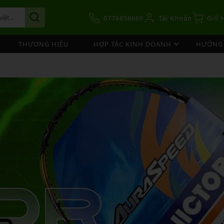
0776856666
Tài Khoản
Giỏ 
THƯƠNG HIỆU
HỢP TÁC KINH DOANH
HƯỚNG 
CẦU LÔNG YONEX
U LÔNG YONEX
CẦU LÔNG YONEX
ALO YONEX
CẦU LÔNG
IỆN MÁY ĐAN
BẢNG CHIẾT KHẤU ĐẠI LÝ
CẦU LÔNG YONEX
VỢT CẦU LÔNG IXE
ÁO CẦU LÔNG
QUẦN CẦU LÔNG
CẦU LÔNG LINING
U LÔNG LINING
CẦU LÔNG LINING
ALO LINING
CÁN CẦU LÔNG
ALO PICKLEBALL
NHƯỢNG QUYỀN VỢT CẦU LÔNG SH
CẦU LÔNG VICTOR
VỢT CẦU LÔNG KAMITO
Áo Cầu Lông Yonex
Quần Cầu Lông Yon
CẦU LÔNG VICTOR
U LÔNG HUNDRED
CẦU LÔNG VICTOR
ALO VICTOR
ẦU LÔNG
PICKLEBALL
Áo Cầu Lông Lining
Quần Cầu Lông Lin
CẦU LÔNG LINING
VỢT CẦU LÔNG KAWASAKI
CẦU LÔNG MIZUNO
U LÔNG FLYPOWER
CẦU LÔNG KID
ALO HUNDRED
U LÔNG
Áo Cầu Lông Hundred
Quần Cầu Lông Ku
CẦU LÔNG MIZUNO
VỢT CẦU LÔNG KLINT
Áo Cầu Lông Kid
Quần Cầu Lông Vic
CẦU LÔNG HUNDRED
U LÔNG KID
 CẦU LÔNG KUMPOO
ALO MIZUNO
Áo Cầu Lông Flypower
Quần Cầu Lông Kid
CẦU LÔNG HUNDRED
VỢT CẦU LÔNG KUMPOO
CẦU LÔNG APACS
ALO APAVI
CẦU LÔNG XP
ALO KAMITO
GIÀY PICKLEBALL
PHỤ KIỆN PICKL
CẦU LÔNG APACS
VỢT CẦU LÔNG PROKENNEX
CẦU LÔNG LEFUS
Giày Asics
Bóng Pickleball
CẦU LÔNG FELET
VỢT CẦU LÔNG REVILO
Túi/balo Pickleball
CẦU LÔNG WIKA
CẦU LÔNG FLYPOWER
VỢT CẦU LÔNG TENWAY