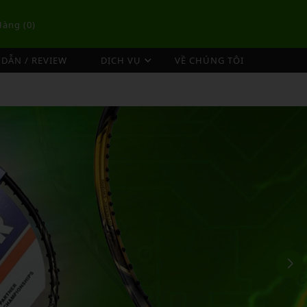
Hàng (
0
)
DẪN / REVIEW
DỊCH VỤ
VỀ CHÚNG TÔI
DỊCH VỤ ĐAN VỢT CẦU LÔNG
TÚI/BALO CẦU LÔNG
OP
DỊCH VỤ THU MUA VỢT CŨ
ex
Túi Cầu Lông Lining
ing
Túi Cầu Lông Yonex
mpoo
Túi Cầu Lông Victor
tor
Túi Cầu Lông Mizuno
Túi Cầu Lông Apavi
Xem thêm
EBALL
MÁY ĐAN
Phụ Kiện Máy Đan