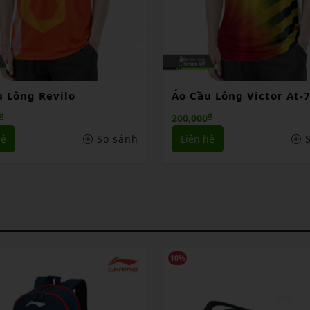
u Lông Revilo
Áo Cầu Lông Victor At-
₫
₫
200,000
hệ
So sánh
Liên hệ
S
10%