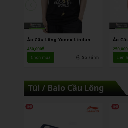
Áo Cầu Lông Yonex Lindan
Áo Cầ
₫
450,000
250,000
Chọn mua
So sánh
Liên 
Túi / Balo Cầu Lông
10%
10%