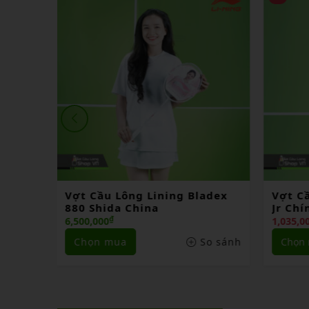
Vợt Cầu Lông Lining Bladex
Vợt C
ight
880 Shida China
Jr Ch
₫
6,500,000
1,035,0
o sánh
Chọn mua
So sánh
Chọn