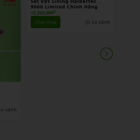
Set V
9000 
14,000,
Chọn
Set Vợt Lining Halbertec
9000 Limited Chính Hãng
₫
12,300,000
o sánh
Chọn mua
So sánh