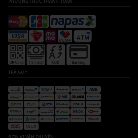
PHƯƠNG THỨC THANH TOÁN
TRẢ GÓP
ĐƠN VỊ VẬN CHUYỂN