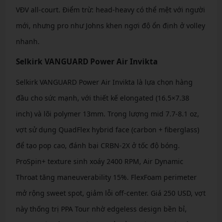
VĐV all-court. Điểm trừ: head-heavy có thể mệt với người
mới, nhưng pro như Johns khen ngợi độ ổn định ở volley
nhanh.
Selkirk VANGUARD Power Air Invikta
Selkirk VANGUARD Power Air Invikta là lựa chọn hàng
đầu cho sức mạnh, với thiết kế elongated (16.5×7.38
inch) và lõi polymer 13mm. Trọng lượng mid 7.7-8.1 oz,
vợt sử dụng QuadFlex hybrid face (carbon + fiberglass)
để tạo pop cao, đánh bại CRBN-2X ở tốc độ bóng.
ProSpin+ texture sinh xoáy 2400 RPM, Air Dynamic
Throat tăng maneuverability 15%. FlexFoam perimeter
mở rộng sweet spot, giảm lỗi off-center. Giá 250 USD, vợt
này thống trị PPA Tour nhờ edgeless design bền bỉ,