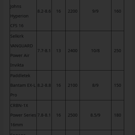
Johns
8.2-8.6
16
2200
9/9
160
Hyperion
CFS 16
Selkirk
VANGUARD
7.7-8.1
13
2400
10/8
250
Power Air
Invikta
Paddletek
Bantam EX-L
8.2-8.8
16
2100
8/9
150
Pro
CRBN-1X
Power Series
7.8-8.1
16
2500
8.5/9
180
16mm