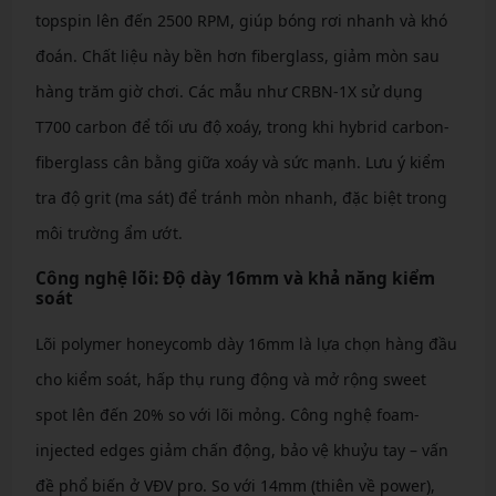
topspin lên đến 2500 RPM, giúp bóng rơi nhanh và khó
đoán. Chất liệu này bền hơn fiberglass, giảm mòn sau
hàng trăm giờ chơi. Các mẫu như CRBN-1X sử dụng
T700 carbon để tối ưu độ xoáy, trong khi hybrid carbon-
fiberglass cân bằng giữa xoáy và sức mạnh. Lưu ý kiểm
tra độ grit (ma sát) để tránh mòn nhanh, đặc biệt trong
môi trường ẩm ướt.
Công nghệ lõi: Độ dày 16mm và khả năng kiểm
soát
Lõi polymer honeycomb dày 16mm là lựa chọn hàng đầu
cho kiểm soát, hấp thụ rung động và mở rộng sweet
spot lên đến 20% so với lõi mỏng. Công nghệ foam-
injected edges giảm chấn động, bảo vệ khuỷu tay – vấn
đề phổ biến ở VĐV pro. So với 14mm (thiên về power),