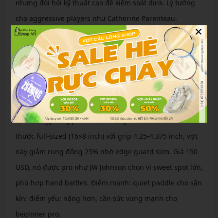
nhưng đòi hỏi kỹ thuật cao để kiểm soát dink. Lý tưởng
cho aggressive players như Catherine Parenteau.
×
Paddletek Bantam EX-L Pro
Paddletek Bantam EX-L Pro nổi bật với lõi polymer
honeycomb dày 16mm, trọng lượng heavy 8.2-8.8 oz cho
ổn định vượt trội. Bề mặt velvet textured polycarbonate
tạo xoáy bền vững (2100 RPM), Smart Response
Technology tăng power mà không mất control. Kích
thước full-sized (16×8 inch) với grip 4.25-4.375 inch, vợt
này giảm rung động 25% nhờ edge guard slim. Giá 150
USD, nó được pro như JW Johnson chọn vì sweet spot lớn,
phù hợp hand battles. Điểm mạnh: quiet paddle cho sân
kín; điểm yếu: nặng hơn, cần sức vung mạnh cho
beginner pro.