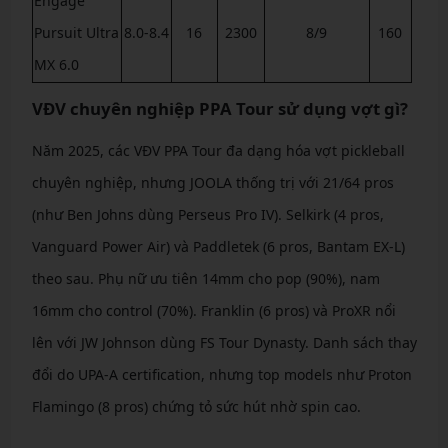
Engage
Pursuit Ultra
8.0-8.4
16
2300
8/9
160
MX 6.0
VĐV chuyên nghiệp PPA Tour sử dụng vợt gì?
Năm 2025, các VĐV PPA Tour đa dạng hóa vợt pickleball
chuyên nghiệp, nhưng JOOLA thống trị với 21/64 pros
(như Ben Johns dùng Perseus Pro IV). Selkirk (4 pros,
Vanguard Power Air) và Paddletek (6 pros, Bantam EX-L)
theo sau. Phụ nữ ưu tiên 14mm cho pop (90%), nam
16mm cho control (70%). Franklin (6 pros) và ProXR nổi
lên với JW Johnson dùng FS Tour Dynasty. Danh sách thay
đổi do UPA-A certification, nhưng top models như Proton
Flamingo (8 pros) chứng tỏ sức hút nhờ spin cao.