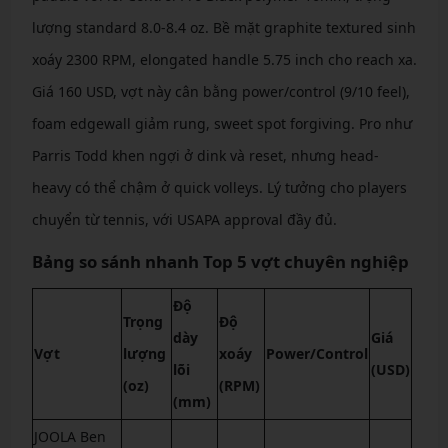
lượng standard 8.0-8.4 oz. Bề mặt graphite textured sinh
xoáy 2300 RPM, elongated handle 5.75 inch cho reach xa.
Giá 160 USD, vợt này cân bằng power/control (9/10 feel),
foam edgewall giảm rung, sweet spot forgiving. Pro như
Parris Todd khen ngợi ở dink và reset, nhưng head-
heavy có thể chậm ở quick volleys. Lý tưởng cho players
chuyển từ tennis, với USAPA approval đầy đủ.
Bảng so sánh nhanh Top 5 vợt chuyên nghiệp
Độ
Trọng
Độ
dày
Giá
Vợt
lượng
xoáy
Power/Control
lõi
(USD)
(oz)
(RPM)
(mm)
JOOLA Ben