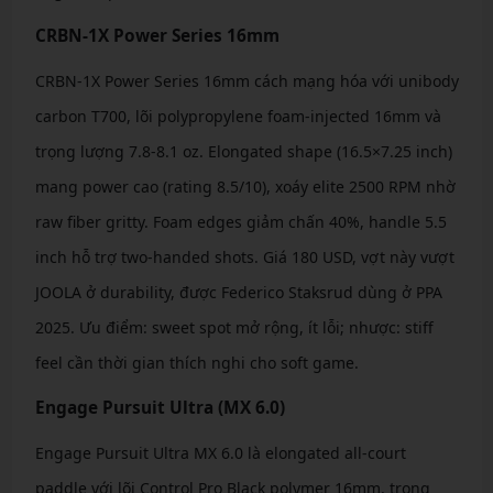
CRBN-1X Power Series 16mm
CRBN-1X Power Series 16mm cách mạng hóa với unibody
carbon T700, lõi polypropylene foam-injected 16mm và
trọng lượng 7.8-8.1 oz. Elongated shape (16.5×7.25 inch)
mang power cao (rating 8.5/10), xoáy elite 2500 RPM nhờ
raw fiber gritty. Foam edges giảm chấn 40%, handle 5.5
inch hỗ trợ two-handed shots. Giá 180 USD, vợt này vượt
JOOLA ở durability, được Federico Staksrud dùng ở PPA
2025. Ưu điểm: sweet spot mở rộng, ít lỗi; nhược: stiff
feel cần thời gian thích nghi cho soft game.
Engage Pursuit Ultra (MX 6.0)
Engage Pursuit Ultra MX 6.0 là elongated all-court
paddle với lõi Control Pro Black polymer 16mm, trọng