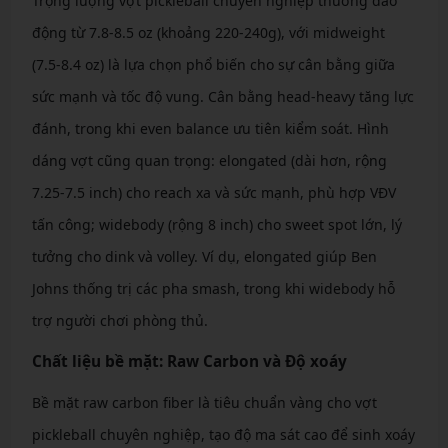
Trọng lượng vợt pickleball chuyên nghiệp thường dao
động từ 7.8-8.5 oz (khoảng 220-240g), với midweight
(7.5-8.4 oz) là lựa chọn phổ biến cho sự cân bằng giữa
sức mạnh và tốc độ vung. Cân bằng head-heavy tăng lực
đánh, trong khi even balance ưu tiên kiểm soát. Hình
dáng vợt cũng quan trọng: elongated (dài hơn, rộng
7.25-7.5 inch) cho reach xa và sức mạnh, phù hợp VĐV
tấn công; widebody (rộng 8 inch) cho sweet spot lớn, lý
tưởng cho dink và volley. Ví dụ, elongated giúp Ben
Johns thống trị các pha smash, trong khi widebody hỗ
trợ người chơi phòng thủ.
Chất liệu bề mặt: Raw Carbon và Độ xoáy
Bề mặt raw carbon fiber là tiêu chuẩn vàng cho vợt
pickleball chuyên nghiệp, tạo độ ma sát cao để sinh xoáy