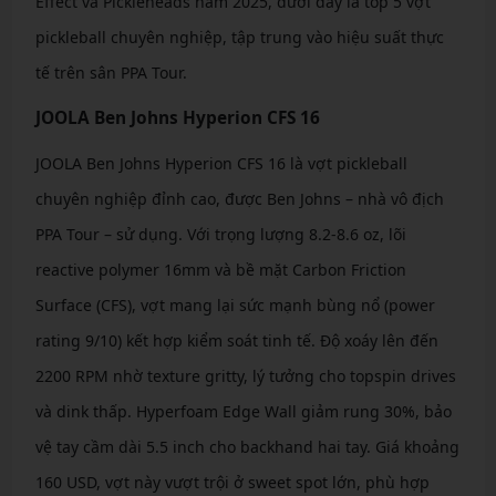
Effect và Pickleheads năm 2025, dưới đây là top 5 vợt
pickleball chuyên nghiệp, tập trung vào hiệu suất thực
tế trên sân PPA Tour.
JOOLA Ben Johns Hyperion CFS 16
JOOLA Ben Johns Hyperion CFS 16 là vợt pickleball
chuyên nghiệp đỉnh cao, được Ben Johns – nhà vô địch
PPA Tour – sử dụng. Với trọng lượng 8.2-8.6 oz, lõi
reactive polymer 16mm và bề mặt Carbon Friction
Surface (CFS), vợt mang lại sức mạnh bùng nổ (power
rating 9/10) kết hợp kiểm soát tinh tế. Độ xoáy lên đến
2200 RPM nhờ texture gritty, lý tưởng cho topspin drives
và dink thấp. Hyperfoam Edge Wall giảm rung 30%, bảo
vệ tay cầm dài 5.5 inch cho backhand hai tay. Giá khoảng
160 USD, vợt này vượt trội ở sweet spot lớn, phù hợp