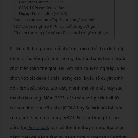
Paddletek Bantam EX-L Pro
CRBN-1X Power Series 16mm
Engage Pursuit Ultra (MX 6.0)
Bảng so sánh nhanh Top 5 vợt chuyên nghiệp
VĐV chuyên nghiệp PPA Tour sử dụng vợt gì?
Câu hỏi thường gặp về vợt Pickleball chuyên nghiệp
Pickleball đang bùng nổ như một môn thể thao kết hợp
tennis, cầu lông và ping-pong, thu hút hàng triệu người
chơi trên toàn thế giới. Đối với dân chuyên nghiệp, việc
chọn vợt pickleball chất lượng cao là yếu tố quyết định
để kiểm soát bóng, tạo xoáy mạnh mẽ và phát huy sức
mạnh tấn công. Năm 2025, các mẫu vợt pickleball từ
carbon fiber cao cấp như JOOLA hay Selkirk nổi bật với
công nghệ tiên tiến, giúp VĐV PPA Tour thống trị sân
đấu. Tại
Pickle ball
, bạn có thể tìm thấy những lựa chọn
hàng đầu để nâng tầm kỹ năng chơi pickleball của mình.