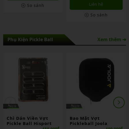
Liên hệ
So sánh
So sánh
Phụ Kiện Pickle Ball
Xem thêm ➔
Chì Dán Viền Vợt
Bao Mặt Vợt
Pickle Ball Hisport
Pickleball Joola
₫
₫
150,000
100,000