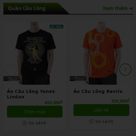
Quần Cầu Lông
Xem thêm ➔
Áo Cầu Lông Yonex
Áo Cầu Lông Revilo
Lindan
₫
250,000
₫
450,000
Liên hệ
Chọn mua
So sánh
So sánh