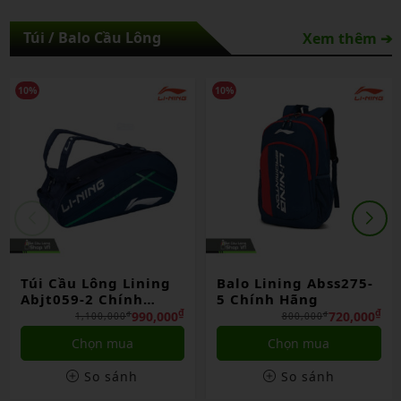
Túi / Balo Cầu Lông
Xem thêm ➔
10%
10%
Túi Cầu Lông Lining
Balo Lining Abss275-
Abjt059-2 Chính
5 Chính Hãng
Hãng
₫
₫
990,000
720,000
₫
₫
1,100,000
800,000
Chọn mua
Chọn mua
So sánh
So sánh