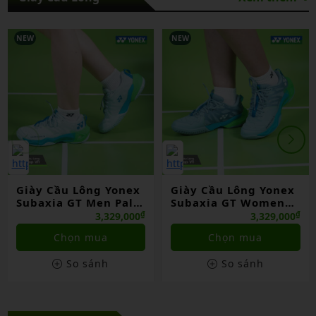
NEW
NEW
Giày Cầu Lông Yonex
Giày Cầu Lông Yonex
Subaxia GT Men Pale
Subaxia GT Women
Green Chính Hãng
Grayish Green Chính
₫
₫
3,329,000
3,329,000
Hãng
Chọn mua
Chọn mua
So sánh
So sánh