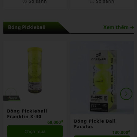
So sánh
So sánh
Bóng Pickleball
Xem thêm ➔
Bóng Pickleball
Franklin X-40
Bóng Pickle Ball
₫
68,000
Facolos
Chọn mua
₫
130,000