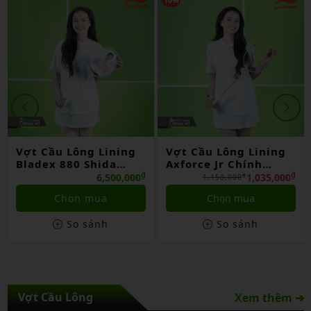
Vợt Cầu Lông Lining
Vợt Cầu Lông Lining
Bladex 880 Shida
Axforce Jr Chính
China
Hãng
₫
₫
6,500,000
1,035,000
₫
1,150,000
Chọn mua
Chọn mua
So sánh
So sánh
Vợt Cầu Lông
Xem thêm ➔