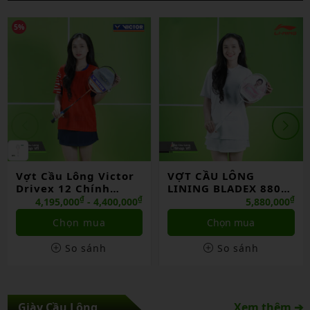
5%
Vợt Cầu Lông Victor
VỢT CẦU LÔNG
Drivex 12 Chính
LINING BLADEX 880
Hãng
SHIDA 2026 CHÍNH
₫
₫
₫
4,195,000
- 4,400,000
5,880,000
HÃNG
Chọn mua
Chọn mua
So sánh
So sánh
Giày Cầu Lông
Xem thêm ➔