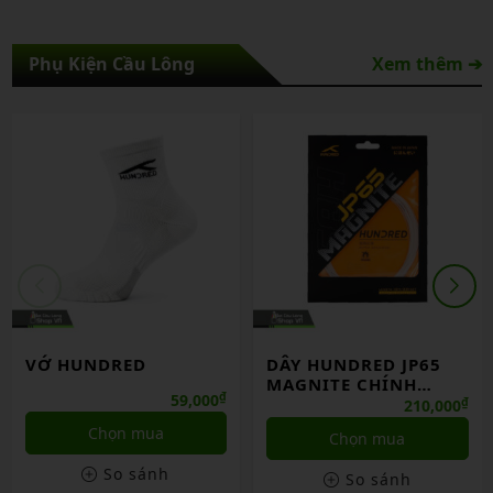
Phụ Kiện Cầu Lông
Xem thêm ➔
VỚ HUNDRED
DÂY HUNDRED JP65
MAGNITE CHÍNH
₫
59,000
HÃNG
₫
210,000
Chọn mua
Chọn mua
So sánh
So sánh