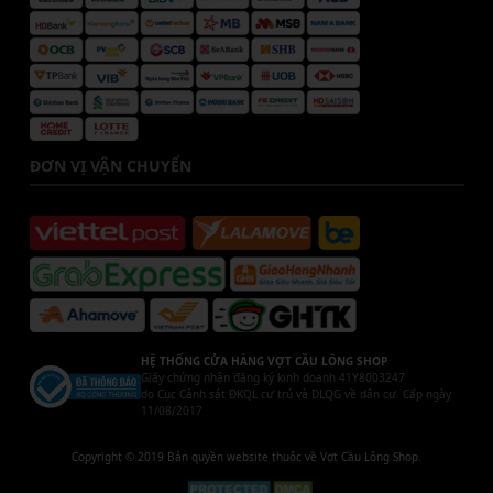
ĐƠN VỊ VẬN CHUYỂN
HỆ THỐNG CỬA HÀNG VỢT CẦU LÔNG SHOP
Giấy chứng nhận đăng ký kinh doanh 41Y8003247
do Cục Cảnh sát ĐKQL cư trú và DLQG về dân cư. Cấp ngày
11/08/2017
Copyright © 2019 Bản quyền website thuộc về Vợt Cầu Lông Shop.